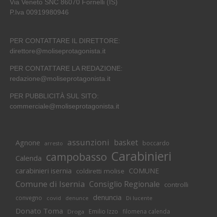
Via Veneto SNC 86070 Fornelli (IS)
P.Iva 00919980946
PER CONTATTARE IL DIRETTORE:
direttore@moliseprotagonista.it
PER CONTATTARE LA REDAZIONE:
redazione@moliseprotagonista.it
PER PUBBLICITÀ SUL SITO:
commerciale@moliseprotagonista.it
assunzioni
basket
Agnone
boccardo
arresto
Carabinieri
campobasso
Calenda
carabinieri isernia
COMUNE
coldiretti molise
Comune di Isernia
Consiglio Regionale
controlli
denuncia
convegno
covid
Di lucente
denunce
Donato Toma
Emilio Izzo
filomena calenda
Droga