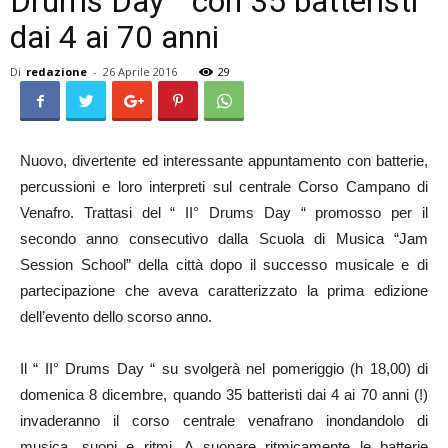
Drums Day “ con 35 batteristi
dai 4 ai 70 anni
Di
redazione
-
26 Aprile 2016
29
Nuovo, divertente ed interessante appuntamento con batterie,
percussioni e loro interpreti sul centrale Corso Campano di
Venafro. Trattasi del “ II° Drums Day “ promosso per il
secondo anno consecutivo dalla Scuola di Musica “Jam
Session School” della città dopo il successo musicale e di
partecipazione che aveva caratterizzato la prima edizione
dell’evento dello scorso anno.
Il “ II° Drums Day “ su svolgerà nel pomeriggio (h 18,00) di
domenica 8 dicembre, quando 35 batteristi dai 4 ai 70 anni (!)
invaderanno il corso centrale venafrano inondandolo di
musica, suoni e ritmi. A suonare ritmicamente le batterie