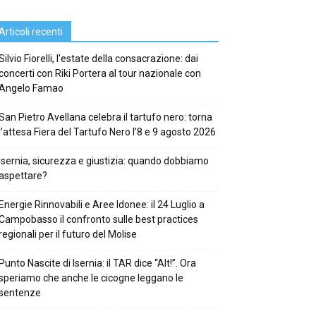
Articoli recenti
Silvio Fiorelli, l’estate della consacrazione: dai
concerti con Riki Portera al tour nazionale con
Angelo Famao
San Pietro Avellana celebra il tartufo nero: torna
l’attesa Fiera del Tartufo Nero l’8 e 9 agosto 2026
Isernia, sicurezza e giustizia: quando dobbiamo
aspettare?
Energie Rinnovabili e Aree Idonee: il 24 Luglio a
Campobasso il confronto sulle best practices
regionali per il futuro del Molise
Punto Nascite di Isernia: il TAR dice “Alt!”. Ora
speriamo che anche le cicogne leggano le
sentenze