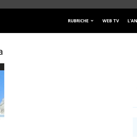
RUBRICHE
WEB TV
L’A
a