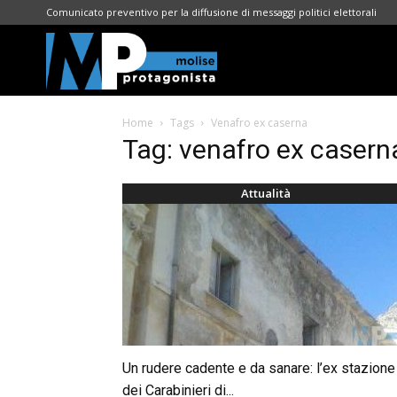
Comunicato preventivo per la diffusione di messaggi politici elettorali
Molise
Home
Tags
Venafro ex caserna
Protagonista
Tag: venafro ex casern
Attualità
Un rudere cadente e da sanare: l’ex stazione
dei Carabinieri di...