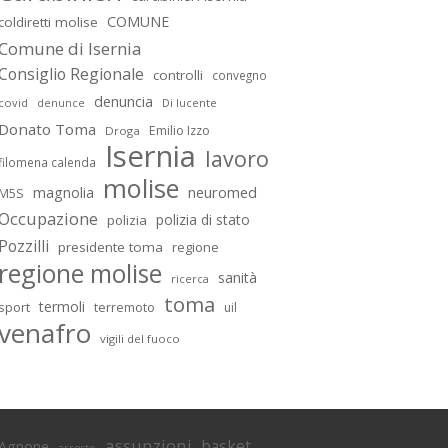
COMUNE
coldiretti molise
Comune di Isernia
Consiglio Regionale
controlli
convegno
denuncia
covid
Di lucente
denunce
Donato Toma
Emilio Izzo
Droga
Isernia
lavoro
filomena calenda
molise
magnolia
neuromed
M5S
Occupazione
polizia di stato
polizia
Pozzilli
presidente toma
regione
regione molise
sanità
ricerca
toma
termoli
sport
terremoto
uil
venafro
vigili del fuoco
assunzioni
basket
Agnone