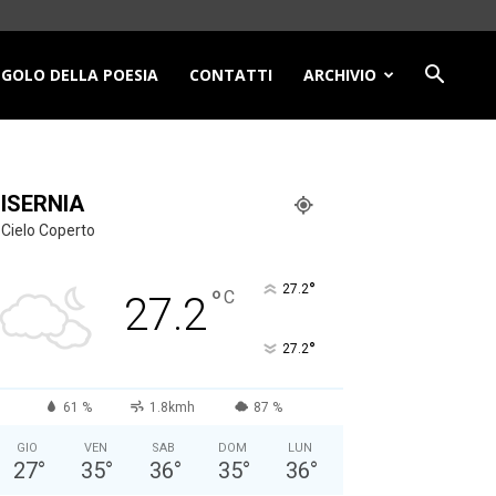
NGOLO DELLA POESIA
CONTATTI
ARCHIVIO
ISERNIA
Cielo Coperto
°
27.2
°
C
27.2
°
27.2
61 %
1.8kmh
87 %
GIO
VEN
SAB
DOM
LUN
27
°
35
°
36
°
35
°
36
°