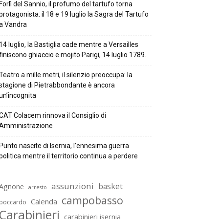
Forlì del Sannio, il profumo del tartufo torna
protagonista: il 18 e 19 luglio la Sagra del Tartufo
a Vandra
14 luglio, la Bastiglia cade mentre a Versailles
finiscono ghiaccio e mojito Parigi, 14 luglio 1789.
Teatro a mille metri, il silenzio preoccupa: la
stagione di Pietrabbondante è ancora
un’incognita
CAT Colacem rinnova il Consiglio di
Amministrazione
Punto nascite di Isernia, l’ennesima guerra
politica mentre il territorio continua a perdere
assunzioni
basket
Agnone
arresto
campobasso
Calenda
boccardo
Carabinieri
carabinieri isernia