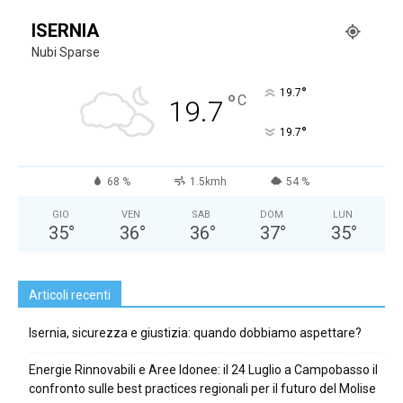
ISERNIA
Nubi Sparse
°
19.7
°
C
19.7
°
19.7
68 %
1.5kmh
54 %
GIO
VEN
SAB
DOM
LUN
35
°
36
°
36
°
37
°
35
°
Articoli recenti
Isernia, sicurezza e giustizia: quando dobbiamo aspettare?
Energie Rinnovabili e Aree Idonee: il 24 Luglio a Campobasso il
confronto sulle best practices regionali per il futuro del Molise