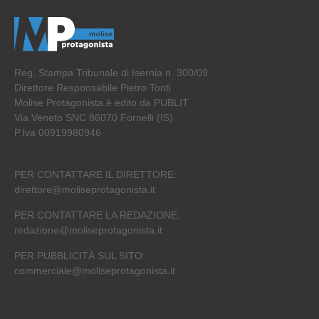
Reg. Stampa Tribunale di Isernia n. 300/09
Direttore Responsabile Pietro Tonti
Molise Protagonista è edito da PUBLIT
Via Veneto SNC 86070 Fornelli (IS)
P.Iva 00919980946
PER CONTATTARE IL DIRETTORE:
direttore@moliseprotagonista.it
PER CONTATTARE LA REDAZIONE:
redazione@moliseprotagonista.it
PER PUBBLICITÀ SUL SITO:
commerciale@moliseprotagonista.it