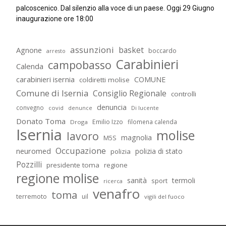
palcoscenico. Dal silenzio alla voce di un paese. Oggi 29 Giugno
inaugurazione ore 18:00
assunzioni
basket
Agnone
boccardo
arresto
Carabinieri
campobasso
Calenda
carabinieri isernia
COMUNE
coldiretti molise
Comune di Isernia
Consiglio Regionale
controlli
denuncia
convegno
covid
Di lucente
denunce
Donato Toma
Emilio Izzo
filomena calenda
Droga
Isernia
molise
lavoro
magnolia
M5S
Occupazione
neuromed
polizia di stato
polizia
Pozzilli
presidente toma
regione
regione molise
sanità
termoli
sport
ricerca
venafro
toma
terremoto
uil
vigili del fuoco