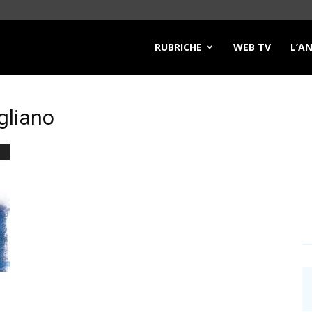
RUBRICHE
WEB TV
L’A
gliano