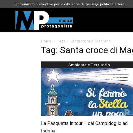
Comunicato preventivo per la diffusione di messaggi politici elettorali
Molise
Home
Tags
Santa croce di Magliano
Protagonista
Tag: Santa croce di Ma
Ambiente e Territorio
La Pasquetta in tour – dal Campidoglio ad
Isernia