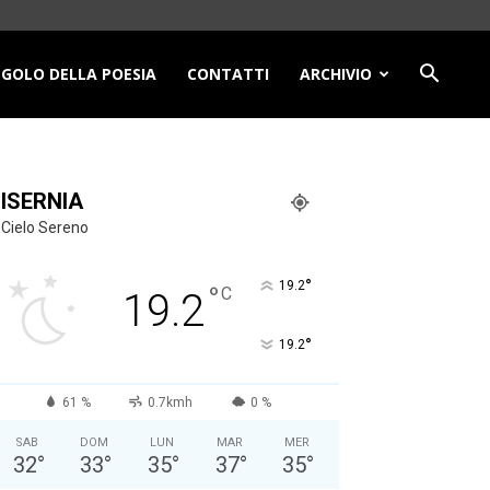
NGOLO DELLA POESIA
CONTATTI
ARCHIVIO
ISERNIA
Cielo Sereno
°
19.2
°
C
19.2
°
19.2
61 %
0.7kmh
0 %
SAB
DOM
LUN
MAR
MER
32
°
33
°
35
°
37
°
35
°