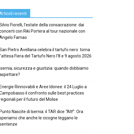
Articoli recenti
Silvio Fiorelli, l’estate della consacrazione: dai
concerti con Riki Portera al tour nazionale con
Angelo Famao
San Pietro Avellana celebra il tartufo nero: torna
l’attesa Fiera del Tartufo Nero l’8 e 9 agosto 2026
Isernia, sicurezza e giustizia: quando dobbiamo
aspettare?
Energie Rinnovabili e Aree Idonee: il 24 Luglio a
Campobasso il confronto sulle best practices
regionali per il futuro del Molise
Punto Nascite di Isernia: il TAR dice “Alt!”. Ora
speriamo che anche le cicogne leggano le
sentenze