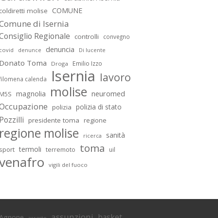
COMUNE
coldiretti molise
Comune di Isernia
Consiglio Regionale
controlli
convegno
denuncia
covid
Di lucente
denunce
Donato Toma
Emilio Izzo
Droga
Isernia
lavoro
filomena calenda
molise
magnolia
neuromed
M5S
Occupazione
polizia di stato
polizia
Pozzilli
presidente toma
regione
regione molise
sanità
ricerca
toma
termoli
sport
terremoto
uil
venafro
vigili del fuoco
assunzioni
basket
Agnone