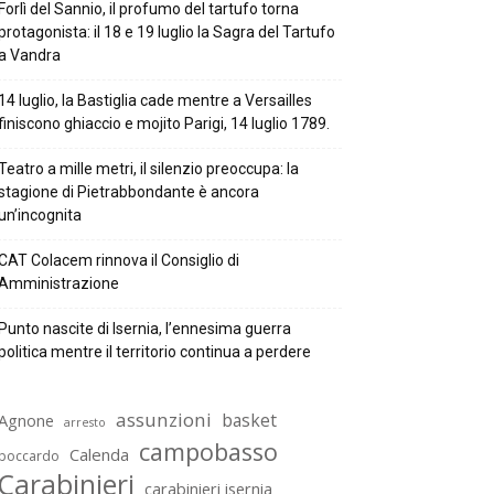
Forlì del Sannio, il profumo del tartufo torna
protagonista: il 18 e 19 luglio la Sagra del Tartufo
a Vandra
14 luglio, la Bastiglia cade mentre a Versailles
finiscono ghiaccio e mojito Parigi, 14 luglio 1789.
Teatro a mille metri, il silenzio preoccupa: la
stagione di Pietrabbondante è ancora
un’incognita
CAT Colacem rinnova il Consiglio di
Amministrazione
Punto nascite di Isernia, l’ennesima guerra
politica mentre il territorio continua a perdere
assunzioni
basket
Agnone
arresto
campobasso
Calenda
boccardo
Carabinieri
carabinieri isernia