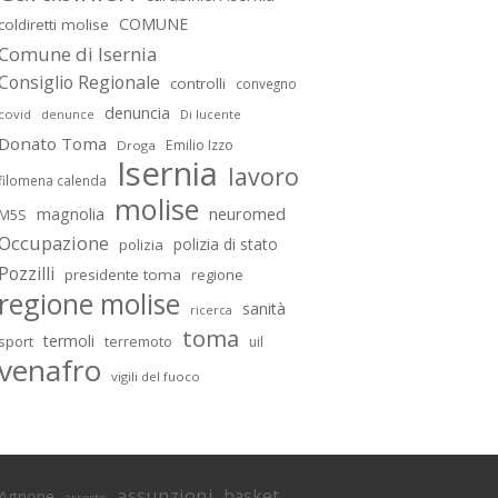
COMUNE
coldiretti molise
Comune di Isernia
Consiglio Regionale
controlli
convegno
denuncia
covid
Di lucente
denunce
Donato Toma
Emilio Izzo
Droga
Isernia
lavoro
filomena calenda
molise
magnolia
neuromed
M5S
Occupazione
polizia di stato
polizia
Pozzilli
presidente toma
regione
regione molise
sanità
ricerca
toma
termoli
sport
terremoto
uil
venafro
vigili del fuoco
assunzioni
basket
Agnone