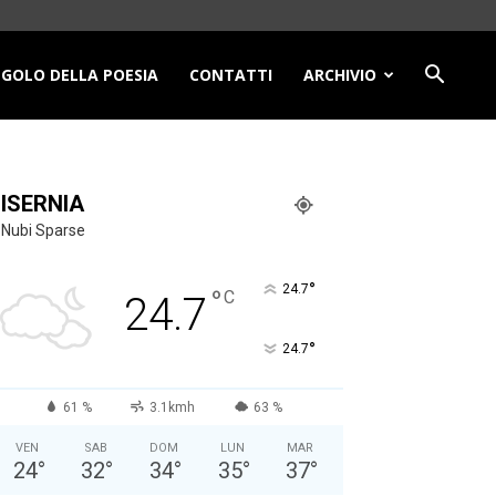
NGOLO DELLA POESIA
CONTATTI
ARCHIVIO
ISERNIA
Nubi Sparse
°
24.7
°
C
24.7
°
24.7
61 %
3.1kmh
63 %
VEN
SAB
DOM
LUN
MAR
24
°
32
°
34
°
35
°
37
°