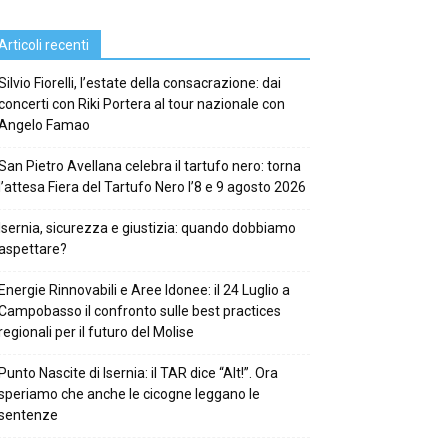
Articoli recenti
Silvio Fiorelli, l’estate della consacrazione: dai
concerti con Riki Portera al tour nazionale con
Angelo Famao
San Pietro Avellana celebra il tartufo nero: torna
l’attesa Fiera del Tartufo Nero l’8 e 9 agosto 2026
Isernia, sicurezza e giustizia: quando dobbiamo
aspettare?
Energie Rinnovabili e Aree Idonee: il 24 Luglio a
Campobasso il confronto sulle best practices
regionali per il futuro del Molise
Punto Nascite di Isernia: il TAR dice “Alt!”. Ora
speriamo che anche le cicogne leggano le
sentenze