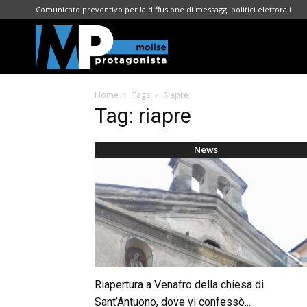
Comunicato preventivo per la diffusione di messaggi politici elettorali
Molise
Home
Tags
Riapre
Protagonista
Tag: riapre
News
Riapertura a Venafro della chiesa di
Sant’Antuono, dove vi confessò...