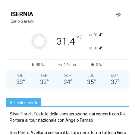
ISERNIA
Cielo Sereno
°
31.4
°
C
31.4
°
31.4
45 %
2.5kmh
5 %
VEN
SAB
DOM
LUN
MAR
33
°
32
°
34
°
35
°
37
°
Articoli recenti
Silvio Fiorelli, l’estate della consacrazione: dai concerti con Riki
Portera al tour nazionale con Angelo Famao
San Pietro Avellana celebra il tartufo nero: torna l’attesa Fiera