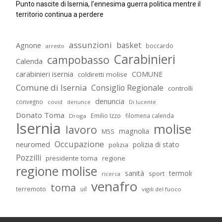
Punto nascite di Isernia, l’ennesima guerra politica mentre il
territorio continua a perdere
assunzioni
basket
Agnone
boccardo
arresto
Carabinieri
campobasso
Calenda
carabinieri isernia
COMUNE
coldiretti molise
Comune di Isernia
Consiglio Regionale
controlli
denuncia
convegno
covid
Di lucente
denunce
Donato Toma
Emilio Izzo
filomena calenda
Droga
Isernia
molise
lavoro
magnolia
M5S
Occupazione
neuromed
polizia di stato
polizia
Pozzilli
presidente toma
regione
regione molise
sanità
termoli
sport
ricerca
venafro
toma
terremoto
uil
vigili del fuoco