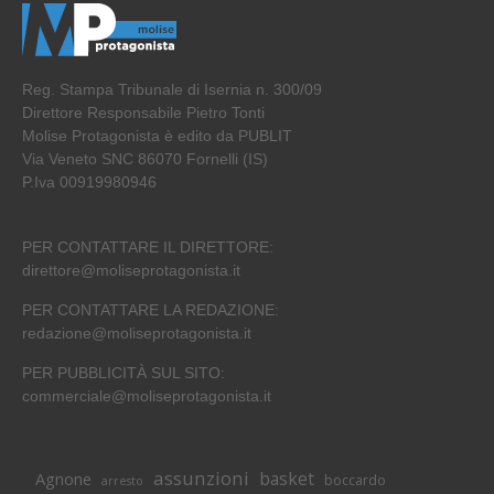
Reg. Stampa Tribunale di Isernia n. 300/09
Direttore Responsabile Pietro Tonti
Molise Protagonista è edito da PUBLIT
Via Veneto SNC 86070 Fornelli (IS)
P.Iva 00919980946
PER CONTATTARE IL DIRETTORE:
direttore@moliseprotagonista.it
PER CONTATTARE LA REDAZIONE:
redazione@moliseprotagonista.it
PER PUBBLICITÀ SUL SITO:
commerciale@moliseprotagonista.it
assunzioni
basket
Agnone
boccardo
arresto