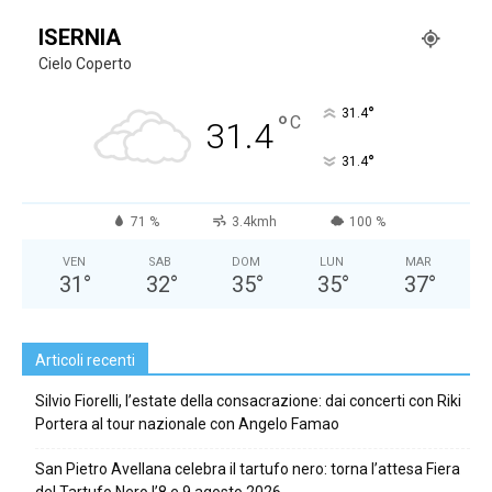
ISERNIA
Cielo Coperto
°
31.4
°
C
31.4
°
31.4
71 %
3.4kmh
100 %
VEN
SAB
DOM
LUN
MAR
31
°
32
°
35
°
35
°
37
°
Articoli recenti
Silvio Fiorelli, l’estate della consacrazione: dai concerti con Riki
Portera al tour nazionale con Angelo Famao
San Pietro Avellana celebra il tartufo nero: torna l’attesa Fiera