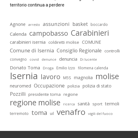
territorio continua a perdere
assunzioni
basket
Agnone
boccardo
arresto
Carabinieri
campobasso
Calenda
carabinieri isernia
COMUNE
coldiretti molise
Comune di Isernia
Consiglio Regionale
controlli
denuncia
convegno
covid
Di lucente
denunce
Donato Toma
Emilio Izzo
filomena calenda
Droga
Isernia
molise
lavoro
magnolia
M5S
Occupazione
neuromed
polizia di stato
polizia
Pozzilli
presidente toma
regione
regione molise
sanità
termoli
sport
ricerca
venafro
toma
terremoto
uil
vigili del fuoco