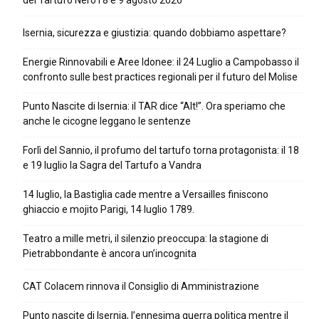
del Tartufo Nero l’8 e 9 agosto 2026
Isernia, sicurezza e giustizia: quando dobbiamo aspettare?
Energie Rinnovabili e Aree Idonee: il 24 Luglio a Campobasso il
confronto sulle best practices regionali per il futuro del Molise
Punto Nascite di Isernia: il TAR dice “Alt!”. Ora speriamo che
anche le cicogne leggano le sentenze
Forlì del Sannio, il profumo del tartufo torna protagonista: il 18
e 19 luglio la Sagra del Tartufo a Vandra
14 luglio, la Bastiglia cade mentre a Versailles finiscono
ghiaccio e mojito Parigi, 14 luglio 1789.
Teatro a mille metri, il silenzio preoccupa: la stagione di
Pietrabbondante è ancora un’incognita
CAT Colacem rinnova il Consiglio di Amministrazione
Punto nascite di Isernia, l’ennesima guerra politica mentre il