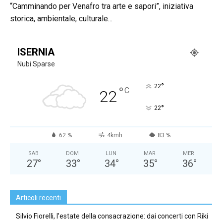
“Camminando per Venafro tra arte e sapori”, iniziativa
storica, ambientale, culturale...
ISERNIA
Nubi Sparse
°
22
°
C
22
°
22
62 %
4kmh
83 %
SAB
DOM
LUN
MAR
MER
27
°
33
°
34
°
35
°
36
°
Articoli recenti
Silvio Fiorelli, l’estate della consacrazione: dai concerti con Riki