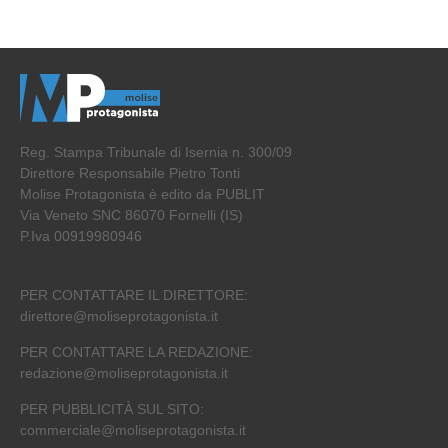
Reg. Stampa Tribunale di Isernia n. 300/09
Direttore Responsabile Pietro Tonti
Molise Protagonista è edito da PUBLIT
Via Veneto SNC 86070 Fornelli (IS)
P.Iva 00919980946
PER CONTATTARE IL DIRETTORE:
direttore@moliseprotagonista.it
PER CONTATTARE LA REDAZIONE:
redazione@moliseprotagonista.it
PER PUBBLICITÀ SUL SITO:
commerciale@moliseprotagonista.it