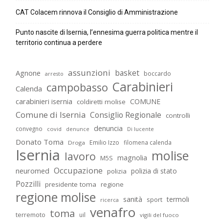
CAT Colacem rinnova il Consiglio di Amministrazione
Punto nascite di Isernia, l’ennesima guerra politica mentre il
territorio continua a perdere
assunzioni
basket
Agnone
boccardo
arresto
Carabinieri
campobasso
Calenda
carabinieri isernia
COMUNE
coldiretti molise
Comune di Isernia
Consiglio Regionale
controlli
denuncia
convegno
covid
Di lucente
denunce
Donato Toma
Emilio Izzo
filomena calenda
Droga
Isernia
molise
lavoro
magnolia
M5S
Occupazione
neuromed
polizia di stato
polizia
Pozzilli
presidente toma
regione
regione molise
sanità
termoli
sport
ricerca
venafro
toma
terremoto
uil
vigili del fuoco