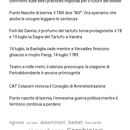
confronto sulle best practices regionali per il futuro del Molise
Punto Nascite di Isernia: il TAR dice “Alt!”. Ora speriamo che
anche le cicogne leggano le sentenze
Forlì del Sannio, il profumo del tartufo torna protagonista: il 18
e 19 luglio la Sagra del Tartufo a Vandra
14 luglio, la Bastiglia cade mentre a Versailles finiscono
ghiaccio e mojito Parigi, 14 luglio 1789.
Teatro a mille metri, il silenzio preoccupa: la stagione di
Pietrabbondante è ancora un’incognita
CAT Colacem rinnova il Consiglio di Amministrazione
Punto nascite di Isernia, l’ennesima guerra politica mentre il
territorio continua a perdere
assunzioni
basket
Agnone
boccardo
arresto