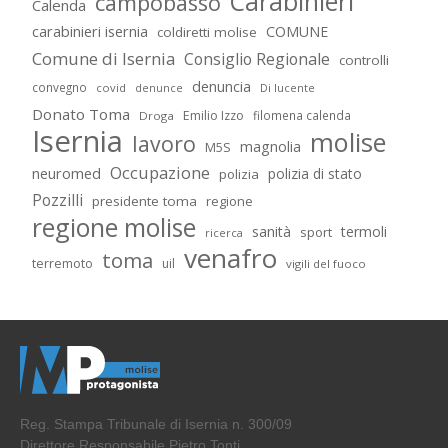
Carabinieri
campobasso
Calenda
carabinieri isernia
COMUNE
coldiretti molise
Comune di Isernia
Consiglio Regionale
controlli
denuncia
convegno
covid
Di lucente
denunce
Donato Toma
Emilio Izzo
filomena calenda
Droga
Isernia
molise
lavoro
magnolia
M5S
Occupazione
neuromed
polizia di stato
polizia
Pozzilli
presidente toma
regione
regione molise
sanità
termoli
sport
ricerca
venafro
toma
terremoto
uil
vigili del fuoco
Reg. Stampa Tribunale di Isernia n. 300/09
Direttore Responsabile Pietro Tonti