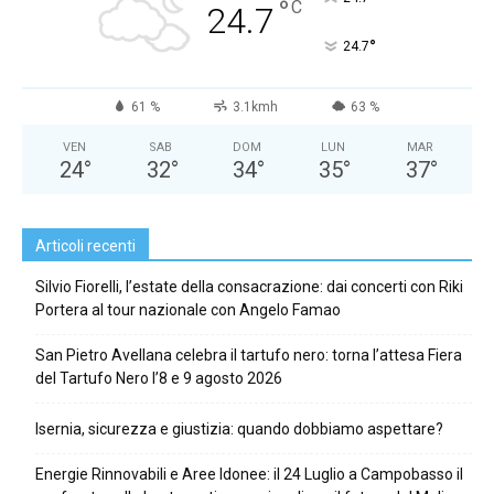
°
C
24.7
°
24.7
61 %
3.1kmh
63 %
VEN
SAB
DOM
LUN
MAR
24
°
32
°
34
°
35
°
37
°
Articoli recenti
Silvio Fiorelli, l’estate della consacrazione: dai concerti con Riki
Portera al tour nazionale con Angelo Famao
San Pietro Avellana celebra il tartufo nero: torna l’attesa Fiera
del Tartufo Nero l’8 e 9 agosto 2026
Isernia, sicurezza e giustizia: quando dobbiamo aspettare?
Energie Rinnovabili e Aree Idonee: il 24 Luglio a Campobasso il