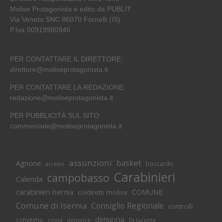
Molise Protagonista è edito da PUBLIT
Via Veneto SNC 86070 Fornelli (IS)
P.Iva 00919980946
PER CONTATTARE IL DIRETTORE:
direttore@moliseprotagonista.it
PER CONTATTARE LA REDAZIONE:
redazione@moliseprotagonista.it
PER PUBBLICITÀ SUL SITO:
commerciale@moliseprotagonista.it
assunzioni
basket
Agnone
boccardo
arresto
Carabinieri
campobasso
Calenda
carabinieri isernia
COMUNE
coldiretti molise
Comune di Isernia
Consiglio Regionale
controlli
denuncia
convegno
covid
Di lucente
denunce