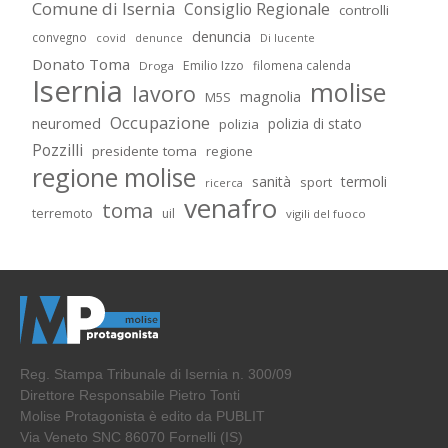
Comune di Isernia
Consiglio Regionale
controlli
denuncia
convegno
covid
Di lucente
denunce
Donato Toma
Emilio Izzo
filomena calenda
Droga
Isernia
molise
lavoro
magnolia
M5S
Occupazione
neuromed
polizia di stato
polizia
Pozzilli
presidente toma
regione
regione molise
sanità
termoli
sport
ricerca
venafro
toma
terremoto
uil
vigili del fuoco
Reg. Stampa Tribunale di Isernia n. 300/09
Direttore Responsabile Pietro Tonti
Molise Protagonista è edito da PUBLIT
Via Veneto SNC 86070 Fornelli (IS)