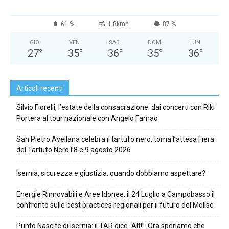
61 %
1.8kmh
87 %
GIO
VEN
SAB
DOM
LUN
27
°
35
°
36
°
35
°
36
°
Articoli recenti
Silvio Fiorelli, l’estate della consacrazione: dai concerti con Riki
Portera al tour nazionale con Angelo Famao
San Pietro Avellana celebra il tartufo nero: torna l’attesa Fiera
del Tartufo Nero l’8 e 9 agosto 2026
Isernia, sicurezza e giustizia: quando dobbiamo aspettare?
Energie Rinnovabili e Aree Idonee: il 24 Luglio a Campobasso il
confronto sulle best practices regionali per il futuro del Molise
Punto Nascite di Isernia: il TAR dice “Alt!”. Ora speriamo che