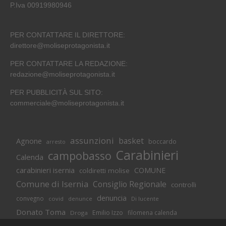
P.Iva 00919980946
PER CONTATTARE IL DIRETTORE:
direttore@moliseprotagonista.it
PER CONTATTARE LA REDAZIONE:
redazione@moliseprotagonista.it
PER PUBBLICITÀ SUL SITO:
commerciale@moliseprotagonista.it
assunzioni
basket
Agnone
boccardo
arresto
Carabinieri
campobasso
Calenda
carabinieri isernia
COMUNE
coldiretti molise
Comune di Isernia
Consiglio Regionale
controlli
denuncia
convegno
covid
Di lucente
denunce
Donato Toma
Emilio Izzo
filomena calenda
Droga
Isernia
molise