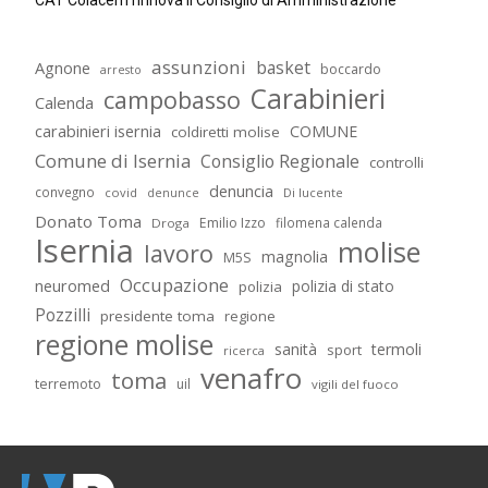
CAT Colacem rinnova il Consiglio di Amministrazione
assunzioni
basket
Agnone
boccardo
arresto
Carabinieri
campobasso
Calenda
carabinieri isernia
COMUNE
coldiretti molise
Comune di Isernia
Consiglio Regionale
controlli
denuncia
convegno
covid
Di lucente
denunce
Donato Toma
Emilio Izzo
filomena calenda
Droga
Isernia
molise
lavoro
magnolia
M5S
Occupazione
neuromed
polizia di stato
polizia
Pozzilli
presidente toma
regione
regione molise
sanità
termoli
sport
ricerca
venafro
toma
terremoto
uil
vigili del fuoco