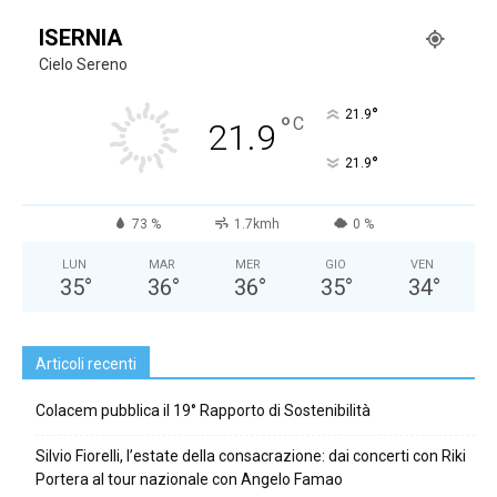
ISERNIA
Cielo Sereno
°
21.9
°
C
21.9
°
21.9
73 %
1.7kmh
0 %
LUN
MAR
MER
GIO
VEN
35
°
36
°
36
°
35
°
34
°
Articoli recenti
Colacem pubblica il 19° Rapporto di Sostenibilità
Silvio Fiorelli, l’estate della consacrazione: dai concerti con Riki
Portera al tour nazionale con Angelo Famao