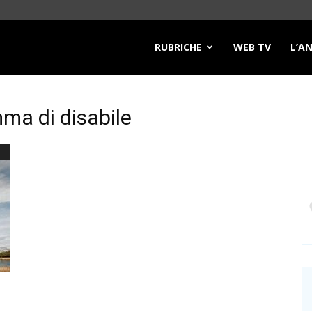
RUBRICHE
WEB TV
L’A
mma di disabile