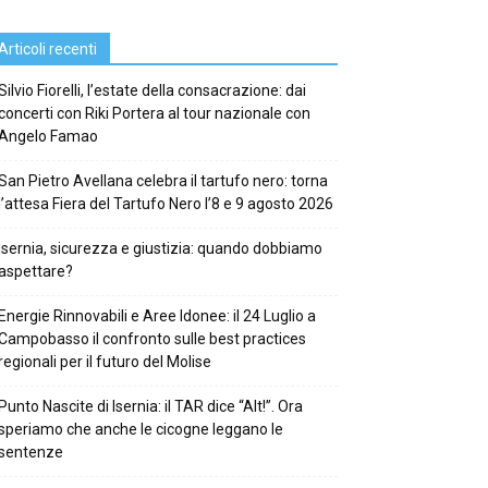
Articoli recenti
Silvio Fiorelli, l’estate della consacrazione: dai
concerti con Riki Portera al tour nazionale con
Angelo Famao
San Pietro Avellana celebra il tartufo nero: torna
l’attesa Fiera del Tartufo Nero l’8 e 9 agosto 2026
Isernia, sicurezza e giustizia: quando dobbiamo
aspettare?
Energie Rinnovabili e Aree Idonee: il 24 Luglio a
Campobasso il confronto sulle best practices
regionali per il futuro del Molise
Punto Nascite di Isernia: il TAR dice “Alt!”. Ora
speriamo che anche le cicogne leggano le
sentenze