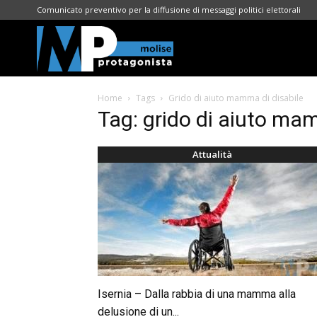
Comunicato preventivo per la diffusione di messaggi politici elettorali
Molise
Home
Tags
Grido di aiuto mamma di disabile
Protagonista
Tag: grido di aiuto ma
Attualità
Isernia – Dalla rabbia di una mamma alla
delusione di un...