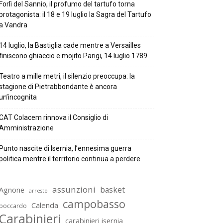
Forlì del Sannio, il profumo del tartufo torna
protagonista: il 18 e 19 luglio la Sagra del Tartufo
a Vandra
14 luglio, la Bastiglia cade mentre a Versailles
finiscono ghiaccio e mojito Parigi, 14 luglio 1789.
Teatro a mille metri, il silenzio preoccupa: la
stagione di Pietrabbondante è ancora
un’incognita
CAT Colacem rinnova il Consiglio di
Amministrazione
Punto nascite di Isernia, l’ennesima guerra
politica mentre il territorio continua a perdere
assunzioni
basket
Agnone
arresto
campobasso
Calenda
boccardo
Carabinieri
carabinieri isernia