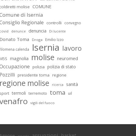
COMUNE
coldiretti molise
Comune di Isernia
Consiglio Regionale
controlli
convegno
denuncia
covid
Di lucente
denunce
Donato Toma
Emilio Izzo
Droga
Isernia
lavoro
filomena calenda
molise
magnolia
neuromed
M5S
Occupazione
polizia di stato
polizia
Pozzilli
presidente toma
regione
regione molise
sanità
ricerca
toma
termoli
sport
terremoto
uil
venafro
vigili del fuoco
assunzioni
basket
Agnone