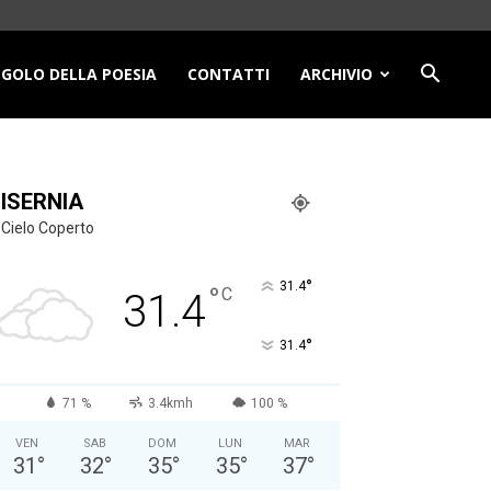
NGOLO DELLA POESIA
CONTATTI
ARCHIVIO
ISERNIA
Cielo Coperto
°
31.4
°
C
31.4
°
31.4
71 %
3.4kmh
100 %
VEN
SAB
DOM
LUN
MAR
31
°
32
°
35
°
35
°
37
°