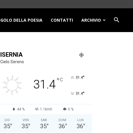
NGOLO DELLA POESIA
CONTATTI
ARCHIVIO
ISERNIA
Cielo Sereno
°
31.4
°
C
31.4
°
31.4
44 %
1.1kmh
0 %
GIO
VEN
SAB
DOM
LUN
35
°
35
°
35
°
36
°
36
°