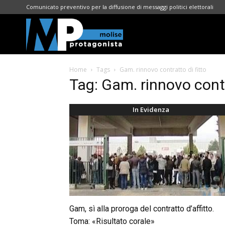
Comunicato preventivo per la diffusione di messaggi politici elettorali
Molise
Home
Tags
Gam. rinnovo contratto di fitto
Protagonista
Tag: Gam. rinnovo contr
In Evidenza
Gam, sì alla proroga del contratto d’affitto.
Toma: «Risultato corale»