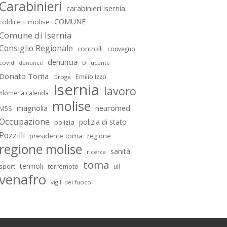
Carabinieri
carabinieri isernia
COMUNE
coldiretti molise
Comune di Isernia
Consiglio Regionale
controlli
convegno
denuncia
covid
Di lucente
denunce
Donato Toma
Emilio Izzo
Droga
Isernia
lavoro
filomena calenda
molise
magnolia
neuromed
M5S
Occupazione
polizia di stato
polizia
Pozzilli
presidente toma
regione
regione molise
sanità
ricerca
toma
termoli
sport
terremoto
uil
venafro
vigili del fuoco