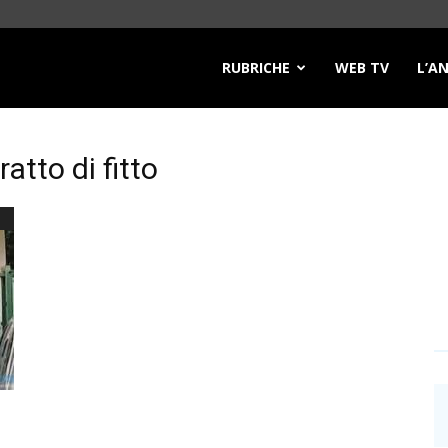
RUBRICHE
WEB TV
L’A
atto di fitto