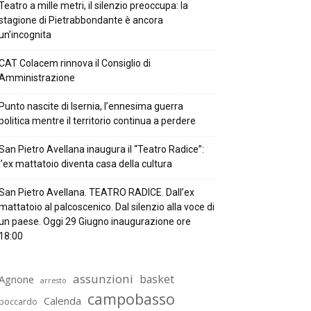
Teatro a mille metri, il silenzio preoccupa: la
stagione di Pietrabbondante è ancora
un’incognita
CAT Colacem rinnova il Consiglio di
Amministrazione
Punto nascite di Isernia, l’ennesima guerra
politica mentre il territorio continua a perdere
San Pietro Avellana inaugura il “Teatro Radice”:
l’ex mattatoio diventa casa della cultura
San Pietro Avellana. TEATRO RADICE. Dall’ex
mattatoio al palcoscenico. Dal silenzio alla voce di
un paese. Oggi 29 Giugno inaugurazione ore
18:00
assunzioni
basket
Agnone
arresto
campobasso
Calenda
boccardo