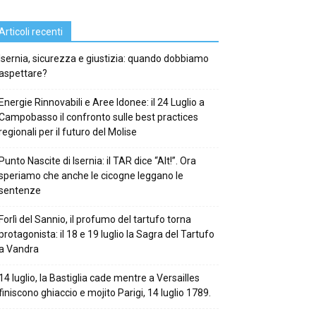
Articoli recenti
Isernia, sicurezza e giustizia: quando dobbiamo
aspettare?
Energie Rinnovabili e Aree Idonee: il 24 Luglio a
Campobasso il confronto sulle best practices
regionali per il futuro del Molise
Punto Nascite di Isernia: il TAR dice “Alt!”. Ora
speriamo che anche le cicogne leggano le
sentenze
Forlì del Sannio, il profumo del tartufo torna
protagonista: il 18 e 19 luglio la Sagra del Tartufo
a Vandra
14 luglio, la Bastiglia cade mentre a Versailles
finiscono ghiaccio e mojito Parigi, 14 luglio 1789.