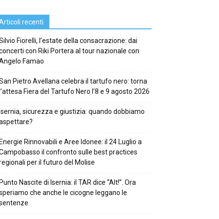
Articoli recenti
Silvio Fiorelli, l’estate della consacrazione: dai
concerti con Riki Portera al tour nazionale con
Angelo Famao
San Pietro Avellana celebra il tartufo nero: torna
l’attesa Fiera del Tartufo Nero l’8 e 9 agosto 2026
Isernia, sicurezza e giustizia: quando dobbiamo
aspettare?
Energie Rinnovabili e Aree Idonee: il 24 Luglio a
Campobasso il confronto sulle best practices
regionali per il futuro del Molise
Punto Nascite di Isernia: il TAR dice “Alt!”. Ora
speriamo che anche le cicogne leggano le
sentenze