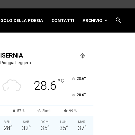
NGOLO DELLA POESIA
CONTATTI
ARCHIVIO
ISERNIA
Pioggia Leggera
°
28.6
°
C
28.6
°
28.6
57 %
2kmh
99 %
VEN
SAB
DOM
LUN
MAR
28
°
32
°
35
°
35
°
37
°