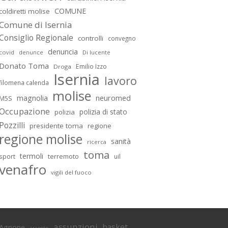
COMUNE
coldiretti molise
Comune di Isernia
Consiglio Regionale
controlli
convegno
denuncia
covid
Di lucente
denunce
Donato Toma
Emilio Izzo
Droga
Isernia
lavoro
filomena calenda
molise
magnolia
neuromed
M5S
Occupazione
polizia di stato
polizia
Pozzilli
presidente toma
regione
regione molise
sanità
ricerca
toma
termoli
sport
terremoto
uil
venafro
vigili del fuoco
assunzioni
basket
Agnone