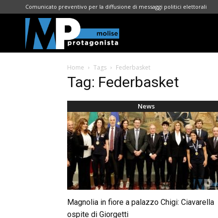
Comunicato preventivo per la diffusione di messaggi politici elettorali
Molise
Home
Tags
Federbasket
Protagonista
Tag: Federbasket
News
Magnolia in fiore a palazzo Chigi: Ciavarella
ospite di Giorgetti