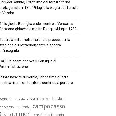
Forlì del Sannio, il profumo del tartufo torna
protagonista: il 18 e 19 luglio la Sagra del Tartufo
a Vandra
14 luglio, la Bastiglia cade mentre a Versailles
finiscono ghiaccio e mojito Parigi, 14 luglio 1789.
Teatro a mille metri, il silenzio preoccupa: la
stagione di Pietrabbondante è ancora
un’incognita
CAT Colacem rinnova il Consiglio di
Amministrazione
Punto nascite di Isernia, l’ennesima guerra
politica mentre il territorio continua a perdere
assunzioni
basket
Agnone
arresto
campobasso
Calenda
boccardo
Carabinieri
carabinieri isernia