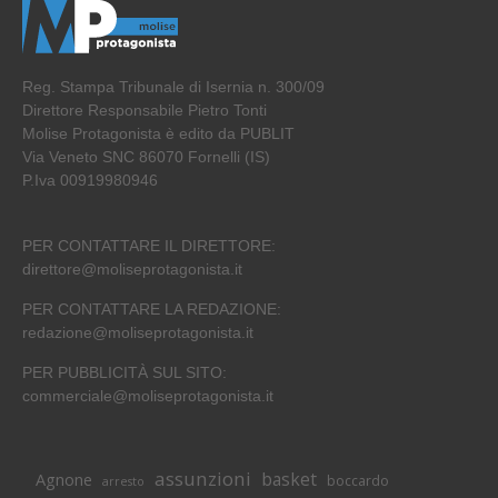
Reg. Stampa Tribunale di Isernia n. 300/09
Direttore Responsabile Pietro Tonti
Molise Protagonista è edito da PUBLIT
Via Veneto SNC 86070 Fornelli (IS)
P.Iva 00919980946
PER CONTATTARE IL DIRETTORE:
direttore@moliseprotagonista.it
PER CONTATTARE LA REDAZIONE:
redazione@moliseprotagonista.it
PER PUBBLICITÀ SUL SITO:
commerciale@moliseprotagonista.it
assunzioni
basket
Agnone
boccardo
arresto