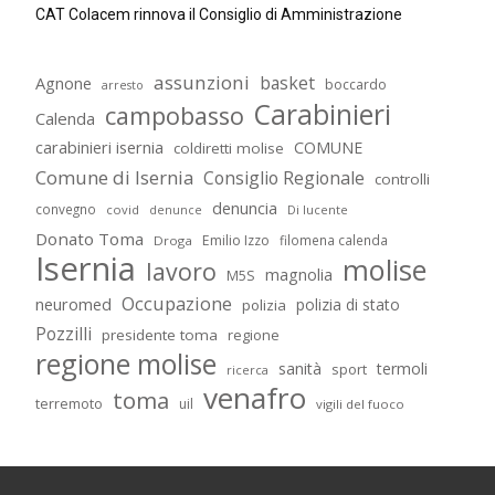
CAT Colacem rinnova il Consiglio di Amministrazione
assunzioni
basket
Agnone
boccardo
arresto
Carabinieri
campobasso
Calenda
carabinieri isernia
COMUNE
coldiretti molise
Comune di Isernia
Consiglio Regionale
controlli
denuncia
convegno
covid
Di lucente
denunce
Donato Toma
Emilio Izzo
filomena calenda
Droga
Isernia
molise
lavoro
magnolia
M5S
Occupazione
neuromed
polizia di stato
polizia
Pozzilli
presidente toma
regione
regione molise
sanità
termoli
sport
ricerca
venafro
toma
terremoto
uil
vigili del fuoco