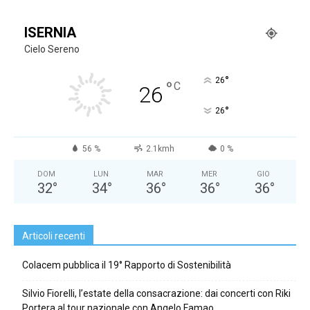
ISERNIA
Cielo Sereno
°
26
°
C
26
°
26
56 %
2.1kmh
0 %
DOM
LUN
MAR
MER
GIO
32
°
34
°
36
°
36
°
36
°
Articoli recenti
Colacem pubblica il 19° Rapporto di Sostenibilità
Silvio Fiorelli, l’estate della consacrazione: dai concerti con Riki
Portera al tour nazionale con Angelo Famao