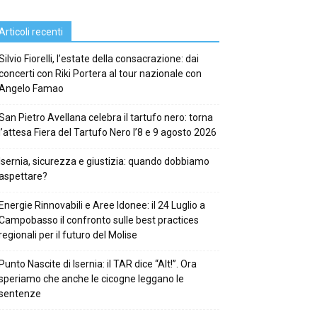
Articoli recenti
Silvio Fiorelli, l’estate della consacrazione: dai
concerti con Riki Portera al tour nazionale con
Angelo Famao
San Pietro Avellana celebra il tartufo nero: torna
l’attesa Fiera del Tartufo Nero l’8 e 9 agosto 2026
Isernia, sicurezza e giustizia: quando dobbiamo
aspettare?
Energie Rinnovabili e Aree Idonee: il 24 Luglio a
Campobasso il confronto sulle best practices
regionali per il futuro del Molise
Punto Nascite di Isernia: il TAR dice “Alt!”. Ora
speriamo che anche le cicogne leggano le
sentenze