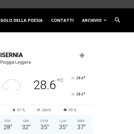
NGOLO DELLA POESIA
CONTATTI
ARCHIVIO
ISERNIA
Pioggia Leggera
°
28.6
°
C
28.6
°
28.6
57 %
2kmh
99 %
VEN
SAB
DOM
LUN
MAR
28
°
32
°
35
°
35
°
37
°