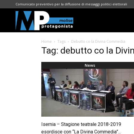
Comunicato preventivo per la diffusione di messaggi politici elettorali
Molise
Home
Tags
Debutto co la Divina Commedia
Protagonista
Tag: debutto co la Di
News
Isernia – Stagione teatrale 2018-2019
esordisce con “La Divina Commedia”...