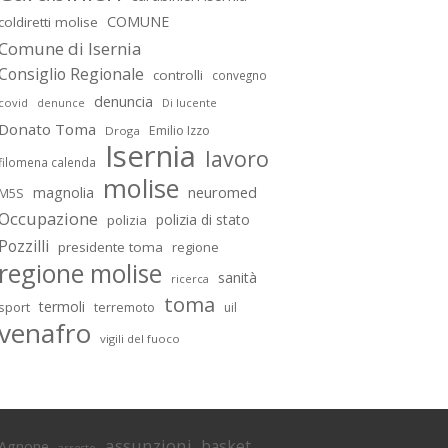
COMUNE
coldiretti molise
Comune di Isernia
Consiglio Regionale
controlli
convegno
denuncia
covid
Di lucente
denunce
Donato Toma
Emilio Izzo
Droga
Isernia
lavoro
filomena calenda
molise
magnolia
neuromed
M5S
Occupazione
polizia di stato
polizia
Pozzilli
presidente toma
regione
regione molise
sanità
ricerca
toma
termoli
sport
terremoto
uil
venafro
vigili del fuoco
assunzioni
basket
Agnone