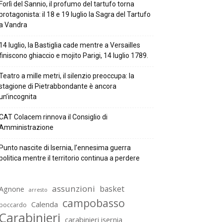
Forlì del Sannio, il profumo del tartufo torna
protagonista: il 18 e 19 luglio la Sagra del Tartufo
a Vandra
14 luglio, la Bastiglia cade mentre a Versailles
finiscono ghiaccio e mojito Parigi, 14 luglio 1789.
Teatro a mille metri, il silenzio preoccupa: la
stagione di Pietrabbondante è ancora
un’incognita
CAT Colacem rinnova il Consiglio di
Amministrazione
Punto nascite di Isernia, l’ennesima guerra
politica mentre il territorio continua a perdere
assunzioni
basket
Agnone
arresto
campobasso
Calenda
boccardo
Carabinieri
carabinieri isernia