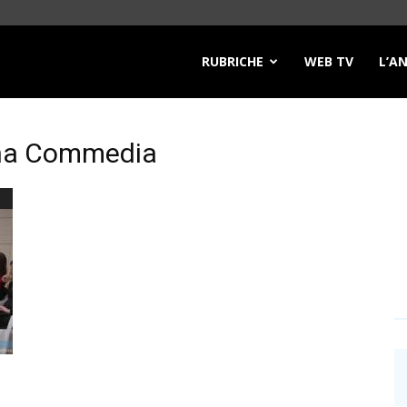
RUBRICHE
WEB TV
L’A
vina Commedia