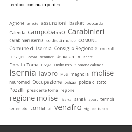
territorio continua a perdere
assunzioni
basket
Agnone
boccardo
arresto
Carabinieri
campobasso
Calenda
carabinieri isernia
COMUNE
coldiretti molise
Comune di Isernia
Consiglio Regionale
controlli
denuncia
convegno
covid
Di lucente
denunce
Donato Toma
Emilio Izzo
filomena calenda
Droga
Isernia
molise
lavoro
magnolia
M5S
Occupazione
neuromed
polizia di stato
polizia
Pozzilli
presidente toma
regione
regione molise
sanità
termoli
sport
ricerca
venafro
toma
terremoto
uil
vigili del fuoco