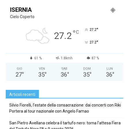
ISERNIA
Cielo Coperto
°
27.2
°
C
27.2
°
27.2
61 %
1.8kmh
87 %
GIO
VEN
SAB
DOM
LUN
27
°
35
°
36
°
35
°
36
°
Articoli recenti
Silvio Fiorelli, l’estate della consacrazione: dai concerti con Riki
Portera al tour nazionale con Angelo Famao
San Pietro Avellana celebra il tartufo nero: torna l’attesa Fiera