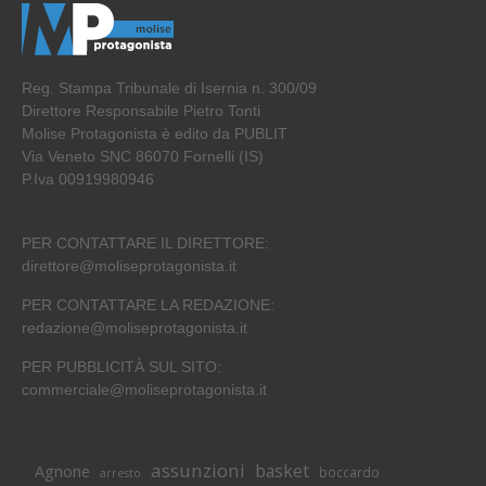
Reg. Stampa Tribunale di Isernia n. 300/09
Direttore Responsabile Pietro Tonti
Molise Protagonista è edito da PUBLIT
Via Veneto SNC 86070 Fornelli (IS)
P.Iva 00919980946
PER CONTATTARE IL DIRETTORE:
direttore@moliseprotagonista.it
PER CONTATTARE LA REDAZIONE:
redazione@moliseprotagonista.it
PER PUBBLICITÀ SUL SITO:
commerciale@moliseprotagonista.it
assunzioni
basket
Agnone
boccardo
arresto