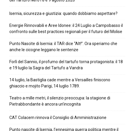
del Tartufo Nero l’8 e 9 agosto 2026
Isernia, sicurezza e giustizia: quando dobbiamo aspettare?
Energie Rinnovabili e Aree Idonee: il 24 Luglio a Campobasso il
confronto sulle best practices regionali per il futuro del Molise
Punto Nascite di Isernia: il TAR dice “Alt!”. Ora speriamo che
anche le cicogne leggano le sentenze
Forlì del Sannio, il profumo del tartufo torna protagonista: il 18
e 19 luglio la Sagra del Tartufo a Vandra
14 luglio, la Bastiglia cade mentre a Versailles finiscono
ghiaccio e mojito Parigi, 14 luglio 1789.
Teatro a mille metri, il silenzio preoccupa: la stagione di
Pietrabbondante è ancora un’incognita
CAT Colacem rinnova il Consiglio di Amministrazione
Punto nascite di Isernia, l’ennesima guerra politica mentre il