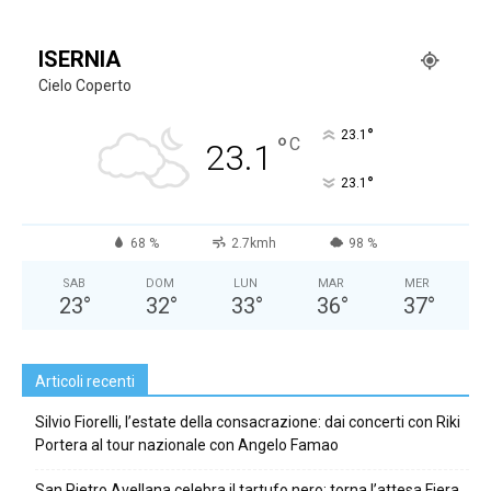
ISERNIA
Cielo Coperto
°
23.1
°
C
23.1
°
23.1
68 %
2.7kmh
98 %
SAB
DOM
LUN
MAR
MER
23
°
32
°
33
°
36
°
37
°
Articoli recenti
Silvio Fiorelli, l’estate della consacrazione: dai concerti con Riki
Portera al tour nazionale con Angelo Famao
San Pietro Avellana celebra il tartufo nero: torna l’attesa Fiera