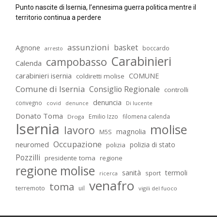
Punto nascite di Isernia, l’ennesima guerra politica mentre il
territorio continua a perdere
assunzioni
basket
Agnone
boccardo
arresto
Carabinieri
campobasso
Calenda
carabinieri isernia
COMUNE
coldiretti molise
Comune di Isernia
Consiglio Regionale
controlli
denuncia
convegno
covid
Di lucente
denunce
Donato Toma
Emilio Izzo
filomena calenda
Droga
Isernia
molise
lavoro
magnolia
M5S
Occupazione
neuromed
polizia di stato
polizia
Pozzilli
presidente toma
regione
regione molise
sanità
termoli
sport
ricerca
venafro
toma
terremoto
uil
vigili del fuoco