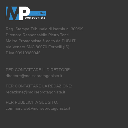
Reg. Stampa Tribunale di Isernia n. 300/09
Direttore Responsabile Pietro Tonti
Molise Protagonista è edito da PUBLIT
Via Veneto SNC 86070 Fornelli (IS)
P.Iva 00919980946
PER CONTATTARE IL DIRETTORE:
direttore@moliseprotagonista.it
PER CONTATTARE LA REDAZIONE:
redazione@moliseprotagonista.it
PER PUBBLICITÀ SUL SITO:
commerciale@moliseprotagonista.it