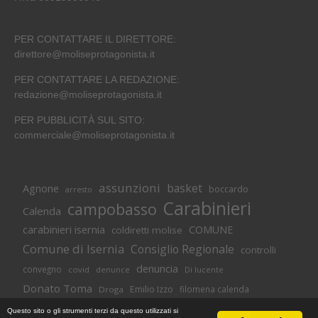
PER CONTATTARE IL DIRETTORE:
direttore@moliseprotagonista.it
PER CONTATTARE LA REDAZIONE:
redazione@moliseprotagonista.it
PER PUBBLICITÀ SUL SITO:
commerciale@moliseprotagonista.it
assunzioni
basket
Agnone
boccardo
arresto
Carabinieri
campobasso
Calenda
carabinieri isernia
COMUNE
coldiretti molise
Comune di Isernia
Consiglio Regionale
controlli
denuncia
convegno
covid
Di lucente
denunce
Donato Toma
Emilio Izzo
filomena calenda
Droga
Isernia
molise
lavoro
magnolia
M5S
Questo sito o gli strumenti terzi da questo utilizzati si