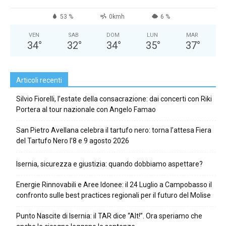
53 %
0kmh
6 %
VEN
SAB
DOM
LUN
MAR
34
°
32
°
34
°
35
°
37
°
Articoli recenti
Silvio Fiorelli, l’estate della consacrazione: dai concerti con Riki
Portera al tour nazionale con Angelo Famao
San Pietro Avellana celebra il tartufo nero: torna l’attesa Fiera
del Tartufo Nero l’8 e 9 agosto 2026
Isernia, sicurezza e giustizia: quando dobbiamo aspettare?
Energie Rinnovabili e Aree Idonee: il 24 Luglio a Campobasso il
confronto sulle best practices regionali per il futuro del Molise
Punto Nascite di Isernia: il TAR dice “Alt!”. Ora speriamo che