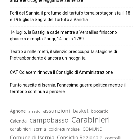
anche le cicogne leggano le sentenze
Forlì del Sannio, il profumo del tartufo torna protagonista: il 18
e 19 luglio la Sagra del Tartufo a Vandra
14 luglio, la Bastiglia cade mentre a Versailles finiscono
ghiaccio e mojito Parigi, 14 luglio 1789.
Teatro a mille metri, il silenzio preoccupa: la stagione di
Pietrabbondante è ancora un’incognita
CAT Colacem rinnova il Consiglio di Amministrazione
Punto nascite di Isernia, l’ennesima guerra politica mentre il
territorio continua a perdere
assunzioni
basket
Agnone
boccardo
arresto
Carabinieri
campobasso
Calenda
carabinieri isernia
COMUNE
coldiretti molise
Comune di Isernia
Consiglio Regionale
controlli