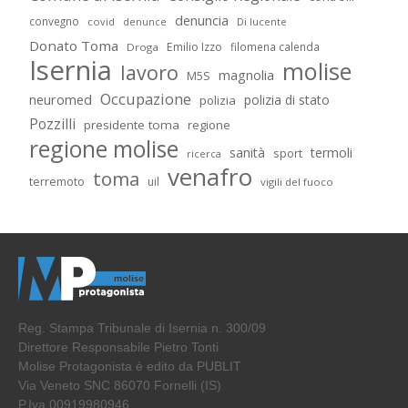
denuncia
convegno
covid
Di lucente
denunce
Donato Toma
Emilio Izzo
filomena calenda
Droga
Isernia
molise
lavoro
magnolia
M5S
Occupazione
neuromed
polizia di stato
polizia
Pozzilli
presidente toma
regione
regione molise
sanità
termoli
sport
ricerca
venafro
toma
terremoto
uil
vigili del fuoco
Reg. Stampa Tribunale di Isernia n. 300/09
Direttore Responsabile Pietro Tonti
Molise Protagonista è edito da PUBLIT
Via Veneto SNC 86070 Fornelli (IS)
P.Iva 00919980946