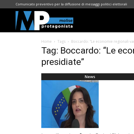
Comunicato preventivo per la diffusione di messaggi politici elettorali
Molise
Home
Tags
Boccardo: “Le economie regionali va
Protagonista
Tag: Boccardo: “Le eco
presidiate”
News