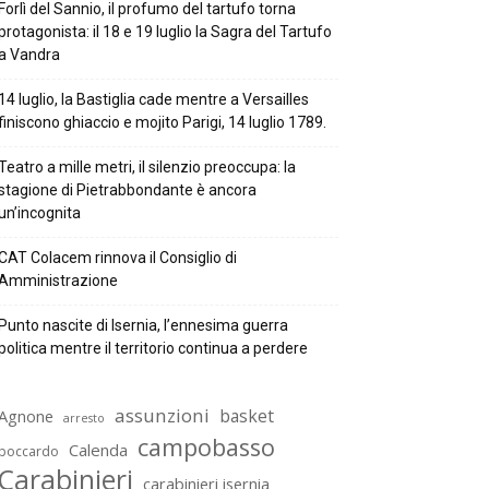
Forlì del Sannio, il profumo del tartufo torna
protagonista: il 18 e 19 luglio la Sagra del Tartufo
a Vandra
14 luglio, la Bastiglia cade mentre a Versailles
finiscono ghiaccio e mojito Parigi, 14 luglio 1789.
Teatro a mille metri, il silenzio preoccupa: la
stagione di Pietrabbondante è ancora
un’incognita
CAT Colacem rinnova il Consiglio di
Amministrazione
Punto nascite di Isernia, l’ennesima guerra
politica mentre il territorio continua a perdere
assunzioni
basket
Agnone
arresto
campobasso
Calenda
boccardo
Carabinieri
carabinieri isernia