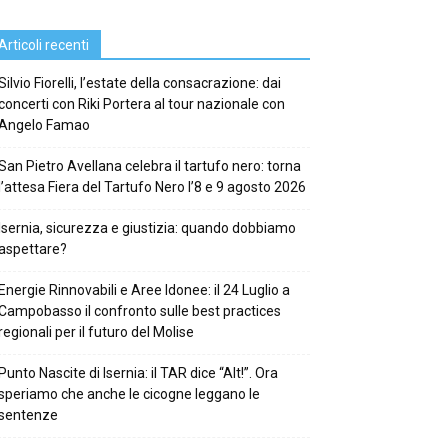
Articoli recenti
Silvio Fiorelli, l’estate della consacrazione: dai
concerti con Riki Portera al tour nazionale con
Angelo Famao
San Pietro Avellana celebra il tartufo nero: torna
l’attesa Fiera del Tartufo Nero l’8 e 9 agosto 2026
Isernia, sicurezza e giustizia: quando dobbiamo
aspettare?
Energie Rinnovabili e Aree Idonee: il 24 Luglio a
Campobasso il confronto sulle best practices
regionali per il futuro del Molise
Punto Nascite di Isernia: il TAR dice “Alt!”. Ora
speriamo che anche le cicogne leggano le
sentenze