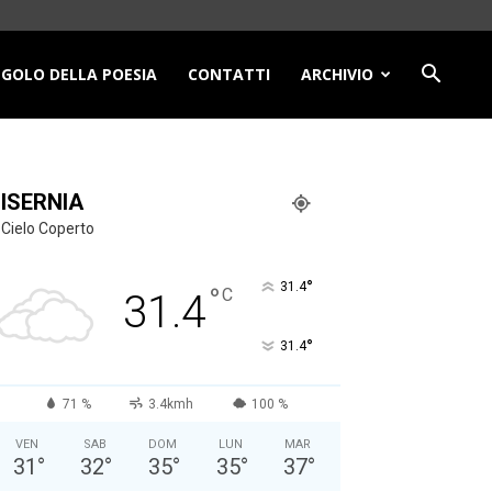
NGOLO DELLA POESIA
CONTATTI
ARCHIVIO
ISERNIA
Cielo Coperto
°
31.4
°
C
31.4
°
31.4
71 %
3.4kmh
100 %
VEN
SAB
DOM
LUN
MAR
31
°
32
°
35
°
35
°
37
°