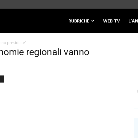
RUBRICHE
WEB TV
L’A
nno presidiate”
nomie regionali vanno