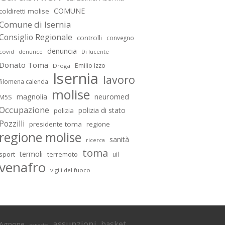
COMUNE
coldiretti molise
Comune di Isernia
Consiglio Regionale
controlli
convegno
denuncia
covid
Di lucente
denunce
Donato Toma
Emilio Izzo
Droga
Isernia
lavoro
filomena calenda
molise
magnolia
neuromed
M5S
Occupazione
polizia di stato
polizia
Pozzilli
presidente toma
regione
regione molise
sanità
ricerca
toma
termoli
sport
terremoto
uil
venafro
vigili del fuoco
assunzioni
basket
Agnone