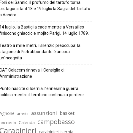
Forlì del Sannio, il profumo del tartufo torna
protagonista: il 18 e 19 luglio la Sagra del Tartufo
a Vandra
14 luglio, la Bastiglia cade mentre a Versailles
finiscono ghiaccio e mojito Parigi, 14 luglio 1789.
Teatro a mille metri, il silenzio preoccupa: la
stagione di Pietrabbondante è ancora
un’incognita
CAT Colacem rinnova il Consiglio di
Amministrazione
Punto nascite di Isernia, l’ennesima guerra
politica mentre il territorio continua a perdere
assunzioni
basket
Agnone
arresto
campobasso
Calenda
boccardo
Carabinieri
carabinieri isernia