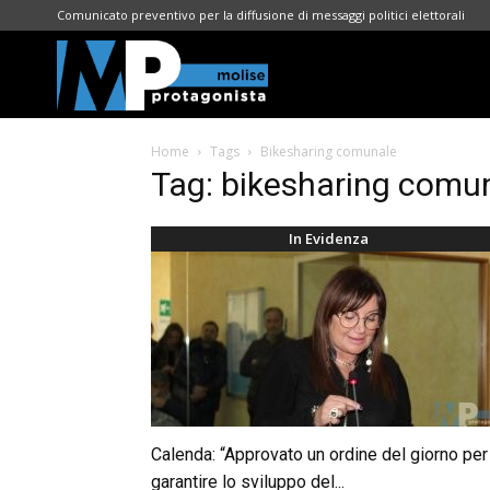
Comunicato preventivo per la diffusione di messaggi politici elettorali
Molise
Home
Tags
Bikesharing comunale
Protagonista
Tag: bikesharing comu
In Evidenza
Calenda: “Approvato un ordine del giorno per
garantire lo sviluppo del...