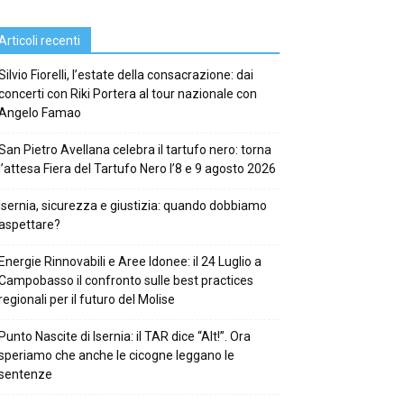
Articoli recenti
Silvio Fiorelli, l’estate della consacrazione: dai
concerti con Riki Portera al tour nazionale con
Angelo Famao
San Pietro Avellana celebra il tartufo nero: torna
l’attesa Fiera del Tartufo Nero l’8 e 9 agosto 2026
Isernia, sicurezza e giustizia: quando dobbiamo
aspettare?
Energie Rinnovabili e Aree Idonee: il 24 Luglio a
Campobasso il confronto sulle best practices
regionali per il futuro del Molise
Punto Nascite di Isernia: il TAR dice “Alt!”. Ora
speriamo che anche le cicogne leggano le
sentenze