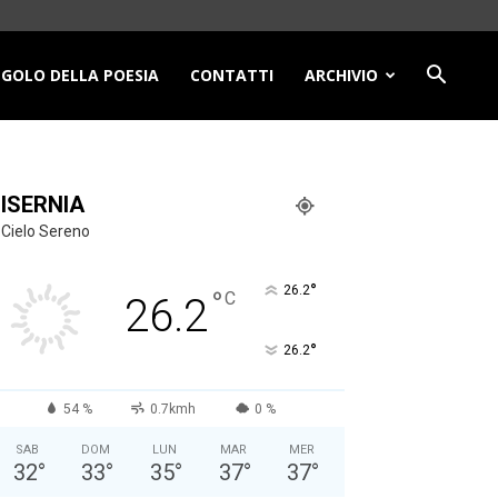
NGOLO DELLA POESIA
CONTATTI
ARCHIVIO
ISERNIA
Cielo Sereno
°
26.2
°
C
26.2
°
26.2
54 %
0.7kmh
0 %
SAB
DOM
LUN
MAR
MER
32
°
33
°
35
°
37
°
37
°