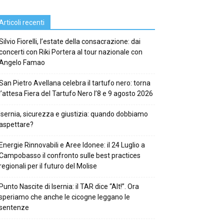
Articoli recenti
Silvio Fiorelli, l’estate della consacrazione: dai
concerti con Riki Portera al tour nazionale con
Angelo Famao
San Pietro Avellana celebra il tartufo nero: torna
l’attesa Fiera del Tartufo Nero l’8 e 9 agosto 2026
Isernia, sicurezza e giustizia: quando dobbiamo
aspettare?
Energie Rinnovabili e Aree Idonee: il 24 Luglio a
Campobasso il confronto sulle best practices
regionali per il futuro del Molise
Punto Nascite di Isernia: il TAR dice “Alt!”. Ora
speriamo che anche le cicogne leggano le
sentenze