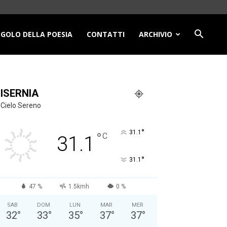
NGOLO DELLA POESIA
CONTATTI
ARCHIVIO
ISERNIA
Cielo Sereno
°
31.1
°
C
31.1
°
31.1
47 %
1.5kmh
0 %
SAB
DOM
LUN
MAR
MER
32
°
33
°
35
°
37
°
37
°