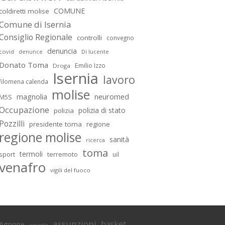
COMUNE
coldiretti molise
Comune di Isernia
Consiglio Regionale
controlli
convegno
denuncia
covid
Di lucente
denunce
Donato Toma
Emilio Izzo
Droga
Isernia
lavoro
filomena calenda
molise
magnolia
neuromed
M5S
Occupazione
polizia di stato
polizia
Pozzilli
presidente toma
regione
regione molise
sanità
ricerca
toma
termoli
sport
terremoto
uil
venafro
vigili del fuoco
assunzioni
basket
Agnone