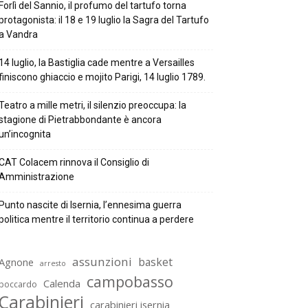
Forlì del Sannio, il profumo del tartufo torna
protagonista: il 18 e 19 luglio la Sagra del Tartufo
a Vandra
14 luglio, la Bastiglia cade mentre a Versailles
finiscono ghiaccio e mojito Parigi, 14 luglio 1789.
Teatro a mille metri, il silenzio preoccupa: la
stagione di Pietrabbondante è ancora
un’incognita
CAT Colacem rinnova il Consiglio di
Amministrazione
Punto nascite di Isernia, l’ennesima guerra
politica mentre il territorio continua a perdere
assunzioni
basket
Agnone
arresto
campobasso
Calenda
boccardo
Carabinieri
carabinieri isernia