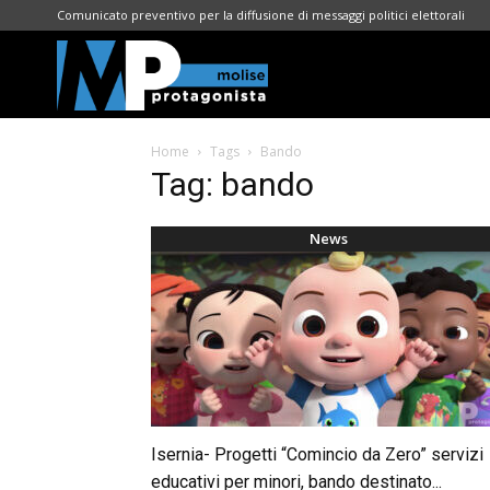
Comunicato preventivo per la diffusione di messaggi politici elettorali
Molise
Home
Tags
Bando
Protagonista
Tag: bando
News
Isernia- Progetti “Comincio da Zero” servizi
educativi per minori, bando destinato...