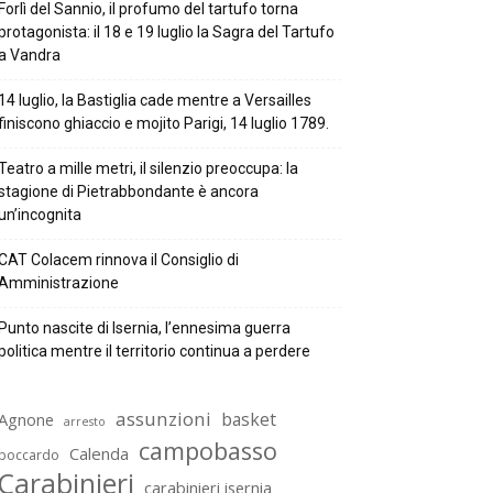
Forlì del Sannio, il profumo del tartufo torna
protagonista: il 18 e 19 luglio la Sagra del Tartufo
a Vandra
14 luglio, la Bastiglia cade mentre a Versailles
finiscono ghiaccio e mojito Parigi, 14 luglio 1789.
Teatro a mille metri, il silenzio preoccupa: la
stagione di Pietrabbondante è ancora
un’incognita
CAT Colacem rinnova il Consiglio di
Amministrazione
Punto nascite di Isernia, l’ennesima guerra
politica mentre il territorio continua a perdere
assunzioni
basket
Agnone
arresto
campobasso
Calenda
boccardo
Carabinieri
carabinieri isernia