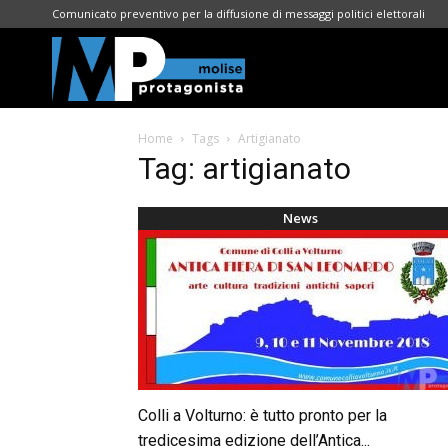
Comunicato preventivo per la diffusione di messaggi politici elettorali
Molise
Home
Tags
Artigianato
Protagonista
Tag: artigianato
News
Colli a Volturno: è tutto pronto per la
tredicesima edizione dell’Antica...