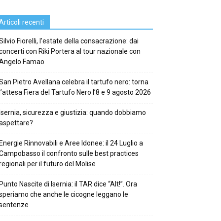
Articoli recenti
Silvio Fiorelli, l’estate della consacrazione: dai
concerti con Riki Portera al tour nazionale con
Angelo Famao
San Pietro Avellana celebra il tartufo nero: torna
l’attesa Fiera del Tartufo Nero l’8 e 9 agosto 2026
Isernia, sicurezza e giustizia: quando dobbiamo
aspettare?
Energie Rinnovabili e Aree Idonee: il 24 Luglio a
Campobasso il confronto sulle best practices
regionali per il futuro del Molise
Punto Nascite di Isernia: il TAR dice “Alt!”. Ora
speriamo che anche le cicogne leggano le
sentenze