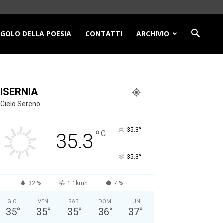
NGOLO DELLA POESIA
CONTATTI
ARCHIVIO
ISERNIA
Cielo Sereno
°
35.3
°
C
35.3
°
35.3
32 %
1.1kmh
7 %
GIO
VEN
SAB
DOM
LUN
35
°
35
°
35
°
36
°
37
°