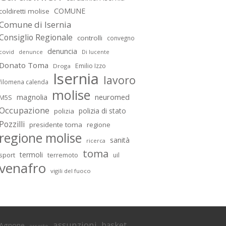
COMUNE
coldiretti molise
Comune di Isernia
Consiglio Regionale
controlli
convegno
denuncia
covid
Di lucente
denunce
Donato Toma
Emilio Izzo
Droga
Isernia
lavoro
filomena calenda
molise
magnolia
neuromed
M5S
Occupazione
polizia di stato
polizia
Pozzilli
presidente toma
regione
regione molise
sanità
ricerca
toma
termoli
sport
terremoto
uil
venafro
vigili del fuoco
assunzioni
basket
Agnone