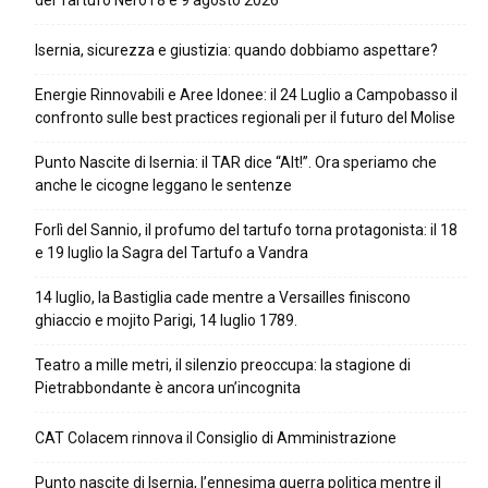
del Tartufo Nero l’8 e 9 agosto 2026
Isernia, sicurezza e giustizia: quando dobbiamo aspettare?
Energie Rinnovabili e Aree Idonee: il 24 Luglio a Campobasso il
confronto sulle best practices regionali per il futuro del Molise
Punto Nascite di Isernia: il TAR dice “Alt!”. Ora speriamo che
anche le cicogne leggano le sentenze
Forlì del Sannio, il profumo del tartufo torna protagonista: il 18
e 19 luglio la Sagra del Tartufo a Vandra
14 luglio, la Bastiglia cade mentre a Versailles finiscono
ghiaccio e mojito Parigi, 14 luglio 1789.
Teatro a mille metri, il silenzio preoccupa: la stagione di
Pietrabbondante è ancora un’incognita
CAT Colacem rinnova il Consiglio di Amministrazione
Punto nascite di Isernia, l’ennesima guerra politica mentre il