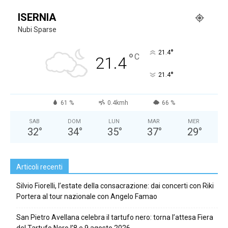
ISERNIA
Nubi Sparse
°
21.4
°
C
21.4
°
21.4
61 %
0.4kmh
66 %
SAB
DOM
LUN
MAR
MER
32
°
34
°
35
°
37
°
29
°
Articoli recenti
Silvio Fiorelli, l’estate della consacrazione: dai concerti con Riki
Portera al tour nazionale con Angelo Famao
San Pietro Avellana celebra il tartufo nero: torna l’attesa Fiera