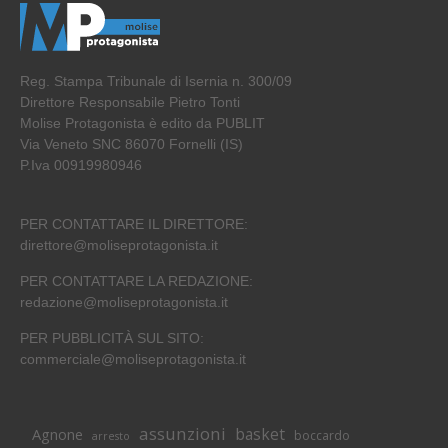
Reg. Stampa Tribunale di Isernia n. 300/09
Direttore Responsabile Pietro Tonti
Molise Protagonista è edito da PUBLIT
Via Veneto SNC 86070 Fornelli (IS)
P.Iva 00919980946
PER CONTATTARE IL DIRETTORE:
direttore@moliseprotagonista.it
PER CONTATTARE LA REDAZIONE:
redazione@moliseprotagonista.it
PER PUBBLICITÀ SUL SITO:
commerciale@moliseprotagonista.it
assunzioni
basket
Agnone
boccardo
arresto