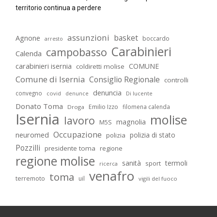
territorio continua a perdere
assunzioni
basket
Agnone
boccardo
arresto
Carabinieri
campobasso
Calenda
carabinieri isernia
COMUNE
coldiretti molise
Comune di Isernia
Consiglio Regionale
controlli
denuncia
convegno
covid
Di lucente
denunce
Donato Toma
Emilio Izzo
filomena calenda
Droga
Isernia
molise
lavoro
magnolia
M5S
Occupazione
neuromed
polizia di stato
polizia
Pozzilli
presidente toma
regione
regione molise
sanità
termoli
sport
ricerca
venafro
toma
terremoto
uil
vigili del fuoco