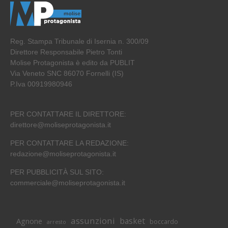
Reg. Stampa Tribunale di Isernia n. 300/09
Direttore Responsabile Pietro Tonti
Molise Protagonista è edito da PUBLIT
Via Veneto SNC 86070 Fornelli (IS)
P.Iva 00919980946
PER CONTATTARE IL DIRETTORE:
direttore@moliseprotagonista.it
PER CONTATTARE LA REDAZIONE:
redazione@moliseprotagonista.it
PER PUBBLICITÀ SUL SITO:
commerciale@moliseprotagonista.it
assunzioni
basket
Agnone
boccardo
arresto