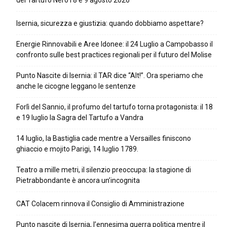
del Tartufo Nero l’8 e 9 agosto 2026
Isernia, sicurezza e giustizia: quando dobbiamo aspettare?
Energie Rinnovabili e Aree Idonee: il 24 Luglio a Campobasso il
confronto sulle best practices regionali per il futuro del Molise
Punto Nascite di Isernia: il TAR dice “Alt!”. Ora speriamo che
anche le cicogne leggano le sentenze
Forlì del Sannio, il profumo del tartufo torna protagonista: il 18
e 19 luglio la Sagra del Tartufo a Vandra
14 luglio, la Bastiglia cade mentre a Versailles finiscono
ghiaccio e mojito Parigi, 14 luglio 1789.
Teatro a mille metri, il silenzio preoccupa: la stagione di
Pietrabbondante è ancora un’incognita
CAT Colacem rinnova il Consiglio di Amministrazione
Punto nascite di Isernia, l’ennesima guerra politica mentre il