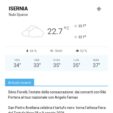
ISERNIA
Nubi Sparse
°
22.7
°
C
22.7
°
22.7
66 %
1kmh
52 %
VEN
SAB
DOM
LUN
MAR
34
°
33
°
35
°
35
°
37
°
Articoli recenti
Silvio Fiorelli, l’estate della consacrazione: dai concerti con Riki
Portera al tour nazionale con Angelo Famao
San Pietro Avellana celebra il tartufo nero: torna l’attesa Fiera