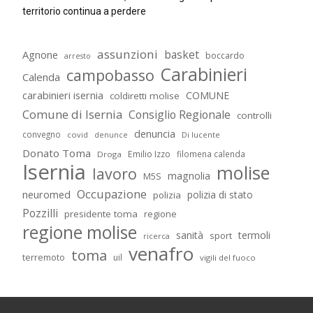
territorio continua a perdere
assunzioni
basket
Agnone
boccardo
arresto
Carabinieri
campobasso
Calenda
carabinieri isernia
COMUNE
coldiretti molise
Comune di Isernia
Consiglio Regionale
controlli
denuncia
convegno
covid
Di lucente
denunce
Donato Toma
Emilio Izzo
filomena calenda
Droga
Isernia
molise
lavoro
magnolia
M5S
Occupazione
neuromed
polizia di stato
polizia
Pozzilli
presidente toma
regione
regione molise
sanità
termoli
sport
ricerca
venafro
toma
terremoto
uil
vigili del fuoco