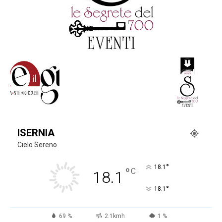
ISERNIA
Cielo Sereno
°
18.1
°
C
18.1
°
18.1
69 %
2.1kmh
1 %