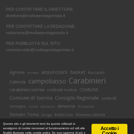
PER CONTATTARE IL DIRETTORE:
direttore@moliseprotagonista.it
PER CONTATTARE LA REDAZIONE:
redazione@moliseprotagonista.it
PER PUBBLICITÀ SUL SITO:
commerciale@moliseprotagonista.it
assunzioni
basket
Agnone
boccardo
arresto
Carabinieri
campobasso
Calenda
carabinieri isernia
COMUNE
coldiretti molise
Comune di Isernia
Consiglio Regionale
controlli
denuncia
convegno
covid
Di lucente
denunce
Donato Toma
Emilio Izzo
filomena calenda
Droga
Isernia
molise
lavoro
magnolia
M5S
Questo sito o gli strumenti terzi da questo utilizzati si
Accetto i
avvalgono di cookie necessari al funzionamento ed utili alle
Occupazione
neuromed
polizia di stato
polizia
Cookie
finalità illustrate nella cookie policy. Se vuoi saperne di più o