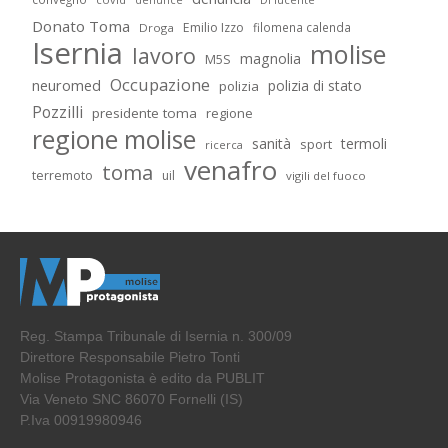
denunce
Donato Toma
Emilio Izzo
filomena calenda
Droga
Isernia
molise
lavoro
magnolia
M5S
Occupazione
neuromed
polizia di stato
polizia
Pozzilli
presidente toma
regione
regione molise
sanità
termoli
sport
ricerca
venafro
toma
terremoto
uil
vigili del fuoco
Reg. Stampa Tribunale di Isernia n. 300/09
Direttore Responsabile Pietro Tonti
Molise Protagonista è edito da PUBLIT
Via Veneto SNC 86070 Fornelli (IS)
P.Iva 00919980946