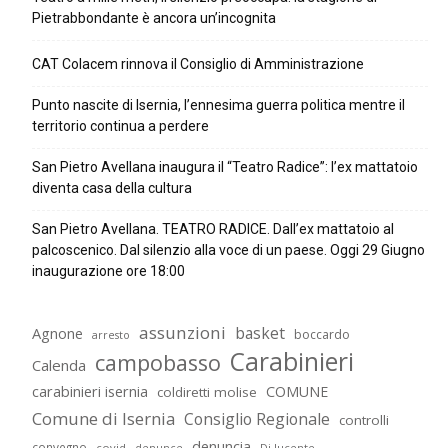
Pietrabbondante è ancora un’incognita
CAT Colacem rinnova il Consiglio di Amministrazione
Punto nascite di Isernia, l’ennesima guerra politica mentre il
territorio continua a perdere
San Pietro Avellana inaugura il “Teatro Radice”: l’ex mattatoio
diventa casa della cultura
San Pietro Avellana. TEATRO RADICE. Dall’ex mattatoio al
palcoscenico. Dal silenzio alla voce di un paese. Oggi 29 Giugno
inaugurazione ore 18:00
assunzioni
basket
Agnone
boccardo
arresto
Carabinieri
campobasso
Calenda
carabinieri isernia
COMUNE
coldiretti molise
Comune di Isernia
Consiglio Regionale
controlli
denuncia
convegno
covid
Di lucente