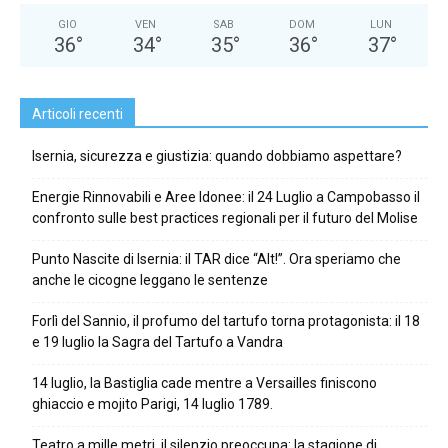
GIO
VEN
SAB
DOM
LUN
36
°
34
°
35
°
36
°
37
°
Articoli recenti
Isernia, sicurezza e giustizia: quando dobbiamo aspettare?
Energie Rinnovabili e Aree Idonee: il 24 Luglio a Campobasso il
confronto sulle best practices regionali per il futuro del Molise
Punto Nascite di Isernia: il TAR dice “Alt!”. Ora speriamo che
anche le cicogne leggano le sentenze
Forlì del Sannio, il profumo del tartufo torna protagonista: il 18
e 19 luglio la Sagra del Tartufo a Vandra
14 luglio, la Bastiglia cade mentre a Versailles finiscono
ghiaccio e mojito Parigi, 14 luglio 1789.
Teatro a mille metri, il silenzio preoccupa: la stagione di