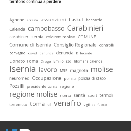
territorio continua a perdere
assunzioni
basket
Agnone
boccardo
arresto
Carabinieri
campobasso
Calenda
carabinieri isernia
COMUNE
coldiretti molise
Comune di Isernia
Consiglio Regionale
controlli
denuncia
convegno
covid
Di lucente
denunce
Donato Toma
Emilio Izzo
filomena calenda
Droga
Isernia
molise
lavoro
magnolia
M5S
Occupazione
neuromed
polizia di stato
polizia
Pozzilli
presidente toma
regione
regione molise
sanità
termoli
sport
ricerca
venafro
toma
terremoto
uil
vigili del fuoco