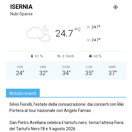
ISERNIA
Nubi Sparse
°
24.7
°
C
24.7
°
24.7
61 %
3.1kmh
63 %
VEN
SAB
DOM
LUN
MAR
24
°
32
°
34
°
35
°
37
°
Articoli recenti
Silvio Fiorelli, l’estate della consacrazione: dai concerti con Riki
Portera al tour nazionale con Angelo Famao
San Pietro Avellana celebra il tartufo nero: torna l’attesa Fiera
del Tartufo Nero l’8 e 9 agosto 2026