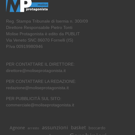
Reg. Stampa Tribunale di Isernia n. 300/09
Direttore Responsabile Pietro Tonti
Molise Protagonista è edito da PUBLIT
Via Veneto SNC 86070 Fornelli (IS)
P.Iva 00919980946
PER CONTATTARE IL DIRETTORE:
direttore@moliseprotagonista.it
PER CONTATTARE LA REDAZIONE:
redazione@moliseprotagonista.it
PER PUBBLICITÀ SUL SITO:
commerciale@moliseprotagonista.it
assunzioni
basket
Agnone
boccardo
arresto