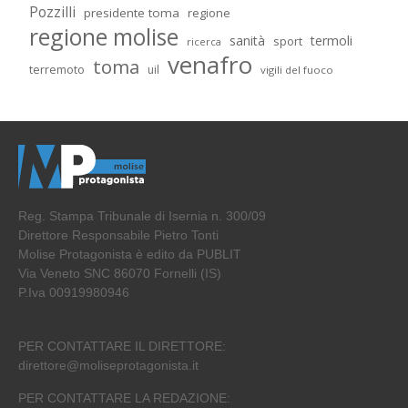
Pozzilli
presidente toma
regione
regione molise
sanità
termoli
sport
ricerca
venafro
toma
terremoto
uil
vigili del fuoco
Reg. Stampa Tribunale di Isernia n. 300/09
Direttore Responsabile Pietro Tonti
Molise Protagonista è edito da PUBLIT
Via Veneto SNC 86070 Fornelli (IS)
P.Iva 00919980946
PER CONTATTARE IL DIRETTORE:
direttore@moliseprotagonista.it
PER CONTATTARE LA REDAZIONE: