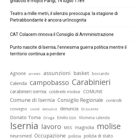
ghiaccio e mojito Parigi, 14 luglio 1789.
Teatro a mille metri, il silenzio preoccupa: la stagione di
Pietrabbondante è ancora un’incognita
CAT Colacem rinnova il Consiglio di Amministrazione
Punto nascite di Isernia, l’ennesima guerra politica mentre il
territorio continua a perdere
assunzioni
basket
Agnone
boccardo
arresto
Carabinieri
campobasso
Calenda
carabinieri isernia
COMUNE
coldiretti molise
Comune di Isernia
Consiglio Regionale
controlli
denuncia
convegno
covid
Di lucente
denunce
Donato Toma
Emilio Izzo
filomena calenda
Droga
Isernia
molise
lavoro
magnolia
M5S
Occupazione
neuromed
polizia di stato
polizia