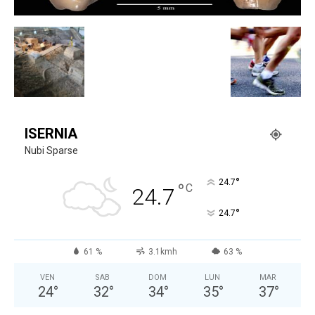
ISERNIA
Nubi Sparse
°
24.7
°
C
24.7
°
24.7
61 %
3.1kmh
63 %
VEN
SAB
DOM
LUN
MAR
24
°
32
°
34
°
35
°
37
°