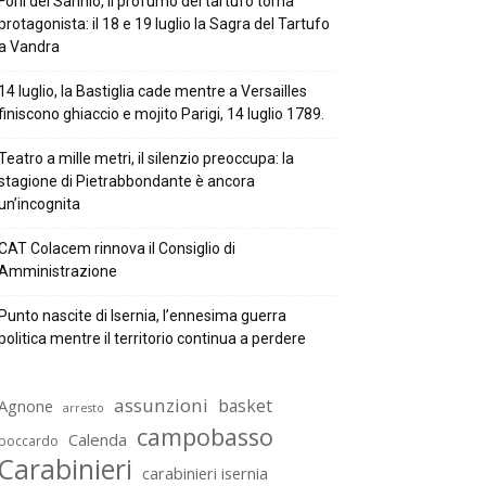
Forlì del Sannio, il profumo del tartufo torna
protagonista: il 18 e 19 luglio la Sagra del Tartufo
a Vandra
14 luglio, la Bastiglia cade mentre a Versailles
finiscono ghiaccio e mojito Parigi, 14 luglio 1789.
Teatro a mille metri, il silenzio preoccupa: la
stagione di Pietrabbondante è ancora
un’incognita
CAT Colacem rinnova il Consiglio di
Amministrazione
Punto nascite di Isernia, l’ennesima guerra
politica mentre il territorio continua a perdere
assunzioni
basket
Agnone
arresto
campobasso
Calenda
boccardo
Carabinieri
carabinieri isernia