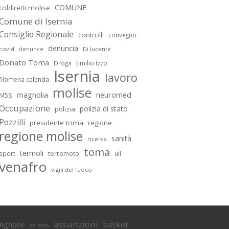
COMUNE
coldiretti molise
Comune di Isernia
Consiglio Regionale
controlli
convegno
denuncia
covid
Di lucente
denunce
Donato Toma
Emilio Izzo
Droga
Isernia
lavoro
filomena calenda
molise
magnolia
neuromed
M5S
Occupazione
polizia di stato
polizia
Pozzilli
presidente toma
regione
regione molise
sanità
ricerca
toma
termoli
sport
terremoto
uil
venafro
vigili del fuoco
assunzioni
basket
Agnone
arresto