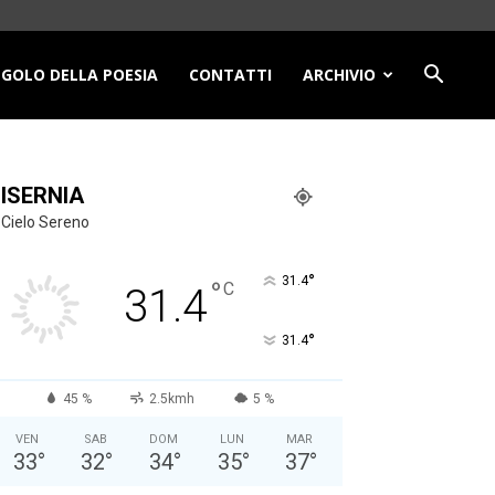
NGOLO DELLA POESIA
CONTATTI
ARCHIVIO
ISERNIA
Cielo Sereno
°
31.4
°
C
31.4
°
31.4
45 %
2.5kmh
5 %
VEN
SAB
DOM
LUN
MAR
33
°
32
°
34
°
35
°
37
°