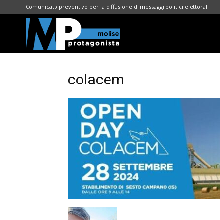
Comunicato preventivo per la diffusione di messaggi politici elettorali
Molise
Protagonista
colacem