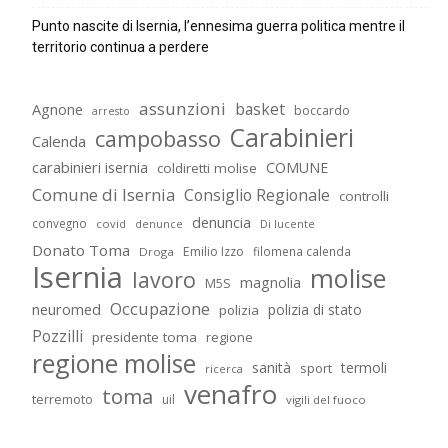
Punto nascite di Isernia, l’ennesima guerra politica mentre il
territorio continua a perdere
assunzioni
basket
Agnone
boccardo
arresto
Carabinieri
campobasso
Calenda
carabinieri isernia
COMUNE
coldiretti molise
Comune di Isernia
Consiglio Regionale
controlli
denuncia
convegno
covid
Di lucente
denunce
Donato Toma
Emilio Izzo
filomena calenda
Droga
Isernia
molise
lavoro
magnolia
M5S
Occupazione
neuromed
polizia di stato
polizia
Pozzilli
presidente toma
regione
regione molise
sanità
termoli
sport
ricerca
venafro
toma
terremoto
uil
vigili del fuoco