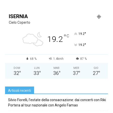
ISERNIA
Cielo Coperto
°
19.2
°
C
19.2
°
19.2
68 %
1.4kmh
87 %
DOM
LUN
MAR
MER
GIO
32
°
33
°
36
°
37
°
27
°
Articoli recenti
Silvio Fiorelli, l’estate della consacrazione: dai concerti con Riki
Portera al tour nazionale con Angelo Famao