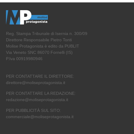
Reg. Stampa Tribunale di Isernia n. 300/09
Direttore Responsabile Pietro Tonti
Molise Protagonista è edito da PUBLIT
Via Veneto SNC 86070 Fornelli (IS)
P.Iva 00919980946
PER CONTATTARE IL DIRETTORE:
direttore@moliseprotagonista.it
PER CONTATTARE LA REDAZIONE:
redazione@moliseprotagonista.it
PER PUBBLICITÀ SUL SITO:
commerciale@moliseprotagonista.it