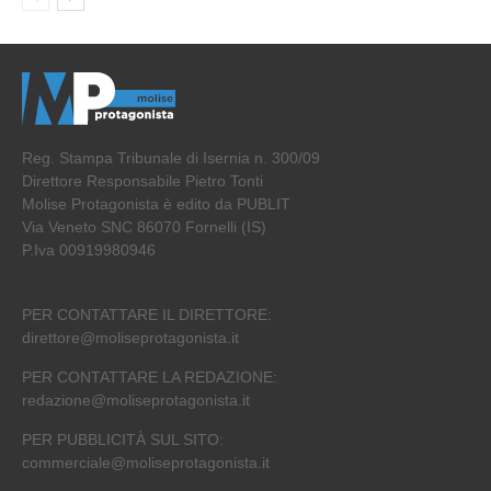
Reg. Stampa Tribunale di Isernia n. 300/09
Direttore Responsabile Pietro Tonti
Molise Protagonista è edito da PUBLIT
Via Veneto SNC 86070 Fornelli (IS)
P.Iva 00919980946
PER CONTATTARE IL DIRETTORE:
direttore@moliseprotagonista.it
PER CONTATTARE LA REDAZIONE:
redazione@moliseprotagonista.it
PER PUBBLICITÀ SUL SITO:
commerciale@moliseprotagonista.it