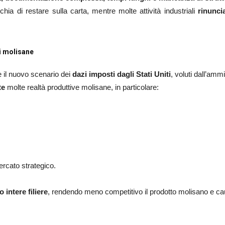
ia di restare sulla carta, mentre molte attività industriali
rinunci
ni molisane
e il nuovo scenario dei
dazi imposti dagli Stati Uniti
, voluti dall’ammi
te
molte realtà produttive molisane, in particolare:
rcato strategico.
 intere filiere
, rendendo meno competitivo il prodotto molisano e cau