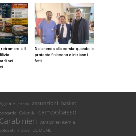
n retromarcia: il
Dalla tenda alla corsia: quando le
ilizia
proteste finiscono e iniziano i
ardi nei
fatti
ci
assunzioni
basket
Agnone
arresto
campobasso
Calenda
boccardo
Carabinieri
carabinieri isernia
COMUNE
coldiretti molise