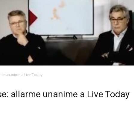
larme unanime a Live Today
lise: allarme unanime a Live Today