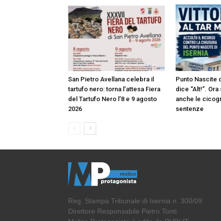
San Pietro Avellana celebra il
Punto Nascite di
tartufo nero: torna l’attesa Fiera
dice “Alt!”. Or
del Tartufo Nero l’8 e 9 agosto
anche le cicog
2026
sentenze
Reg. Stampa Tribunale di Isernia n. 300/09
Direttore Responsabile Pietro Tonti