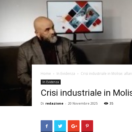
Home
In Evidenza
Crisi industriale in Molise: al
In Evidenza
Crisi industriale in Mo
Di
redazione
-
20 Novembre 2025
35