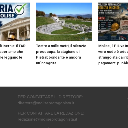
 Isernia: il TAR
Teatro a mille metri, il silenzio
Molise, il PIL va i
a speriamo che
preoccupa: la stagione di
vero nodo è un’ed
ne leggano le
Pietrabbondante è ancora
strangolata dai rit
un’incognita
pagamenti pubbli
PER CONTATTARE IL DIRETTORE:
direttore@moliseprotagonista.it
PER CONTATTARE LA REDAZIONE:
redazione@moliseprotagonista.it