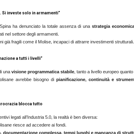
e. Si investe solo in armamenti”
 Spina ha denunciato la totale assenza di una
strategia economic
ti nel settore degli armamenti.
ià fragili come il Molise, incapaci di attrarre investimenti strutturali.
one a tutti i livelli”
di una
visione programmatica stabile
, tanto a livello europeo quanto
molisane avrebbe bisogno di
pianificazione, continuità e strument
urocrazia blocca tutto
ivi legati all’Industria 5.0, la realtà è ben diversa:
isane riesce ad accedere ai fondi.
, documentazione complessa, tempi lunghi e mancanza di strutt