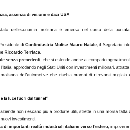
azia, assenza di visione e dazi USA
 stato dell’economia molisana è emersa nel corso della puntat
 Presidente di
Confindustria Molise Mauro Natale
, il Segretario in
e Riccardo Terriaca
.
iale senza precedenti
, che si estende anche al comparto agroalimentar
l’Italia, approdando negli Stati Uniti con investimenti milionari, attra
 molisana dell’automotive che rischia oramai di ritrovarsi migliaia
e la luce fuori dal tunnel”
iende non riescano più a produrre utili, strette in una morsa fatta 
 nuovi investimenti.
a di importanti realtà industriali italiane verso l’estero
, impoveren