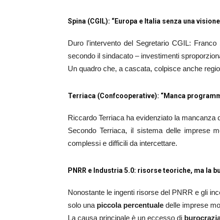
Spina (CGIL): “Europa e Italia senza una vision
Duro l’intervento del Segretario CGIL: Franco
secondo il sindacato – investimenti sproporziona
Un quadro che, a cascata, colpisce anche regioni g
Terriaca (Confcooperative): “Manca programmazi
Riccardo Terriaca ha evidenziato la mancanza 
Secondo Terriaca, il sistema delle imprese 
complessi e difficili da intercettare.
PNRR e Industria 5.0: risorse teoriche, ma la b
Nonostante le ingenti risorse del PNRR e gli incent
solo una
piccola percentuale
delle imprese mol
La causa principale è un eccesso di
burocrazia