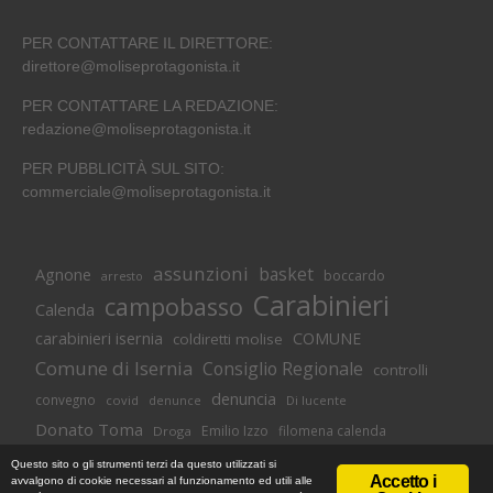
PER CONTATTARE IL DIRETTORE:
direttore@moliseprotagonista.it
PER CONTATTARE LA REDAZIONE:
redazione@moliseprotagonista.it
PER PUBBLICITÀ SUL SITO:
commerciale@moliseprotagonista.it
assunzioni
basket
Agnone
boccardo
arresto
Carabinieri
campobasso
Calenda
carabinieri isernia
COMUNE
coldiretti molise
Comune di Isernia
Consiglio Regionale
controlli
denuncia
convegno
covid
Di lucente
denunce
Donato Toma
Emilio Izzo
filomena calenda
Droga
Isernia
molise
lavoro
magnolia
M5S
Questo sito o gli strumenti terzi da questo utilizzati si
Accetto i
avvalgono di cookie necessari al funzionamento ed utili alle