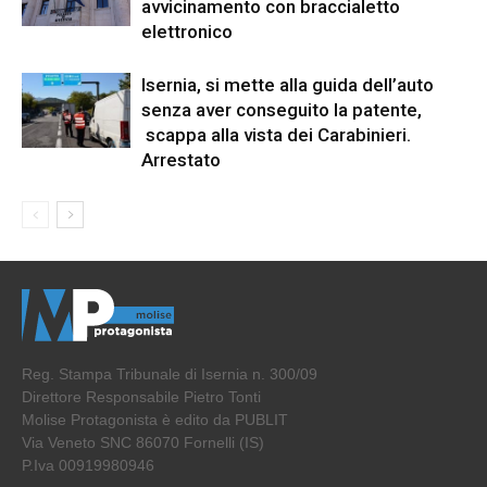
avvicinamento con braccialetto
elettronico
Isernia, si mette alla guida dell’auto
senza aver conseguito la patente,
scappa alla vista dei Carabinieri.
Arrestato
Reg. Stampa Tribunale di Isernia n. 300/09
Direttore Responsabile Pietro Tonti
Molise Protagonista è edito da PUBLIT
Via Veneto SNC 86070 Fornelli (IS)
P.Iva 00919980946