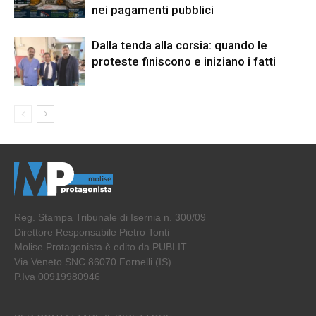
nei pagamenti pubblici
Dalla tenda alla corsia: quando le
proteste finiscono e iniziano i fatti
Reg. Stampa Tribunale di Isernia n. 300/09
Direttore Responsabile Pietro Tonti
Molise Protagonista è edito da PUBLIT
Via Veneto SNC 86070 Fornelli (IS)
P.Iva 00919980946