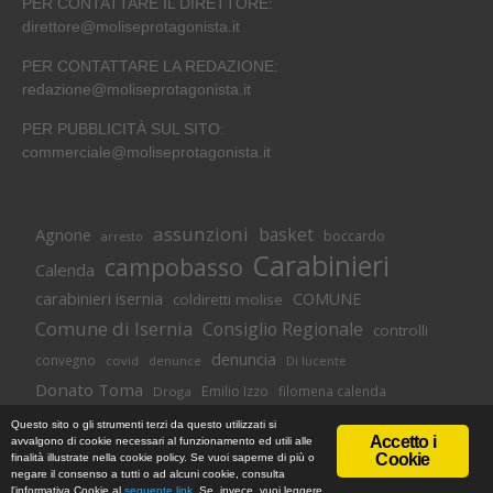
PER CONTATTARE IL DIRETTORE:
direttore@moliseprotagonista.it
PER CONTATTARE LA REDAZIONE:
redazione@moliseprotagonista.it
PER PUBBLICITÀ SUL SITO:
commerciale@moliseprotagonista.it
assunzioni
basket
Agnone
boccardo
arresto
Carabinieri
campobasso
Calenda
carabinieri isernia
COMUNE
coldiretti molise
Comune di Isernia
Consiglio Regionale
controlli
denuncia
convegno
covid
Di lucente
denunce
Donato Toma
Emilio Izzo
filomena calenda
Droga
Isernia
molise
lavoro
magnolia
M5S
Questo sito o gli strumenti terzi da questo utilizzati si
Accetto i
avvalgono di cookie necessari al funzionamento ed utili alle
Occupazione
neuromed
polizia di stato
polizia
Cookie
finalità illustrate nella cookie policy. Se vuoi saperne di più o
© Copyright 2018 -
Informativa Cookie
|
Privacy Policy
negare il consenso a tutti o ad alcuni cookie, consulta
Pozzilli
presidente toma
regione
MoliseProtagonista | Web Agency
l'informativa Cookie al
seguente link
. Se, invece, vuoi leggere