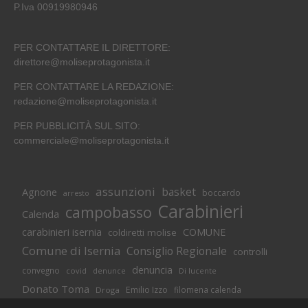
P.Iva 00919980946
PER CONTATTARE IL DIRETTORE:
direttore@moliseprotagonista.it
PER CONTATTARE LA REDAZIONE:
redazione@moliseprotagonista.it
PER PUBBLICITÀ SUL SITO:
commerciale@moliseprotagonista.it
assunzioni
basket
Agnone
boccardo
arresto
Carabinieri
campobasso
Calenda
carabinieri isernia
COMUNE
coldiretti molise
Comune di Isernia
Consiglio Regionale
controlli
denuncia
convegno
covid
Di lucente
denunce
Donato Toma
Emilio Izzo
filomena calenda
Droga
Isernia
molise