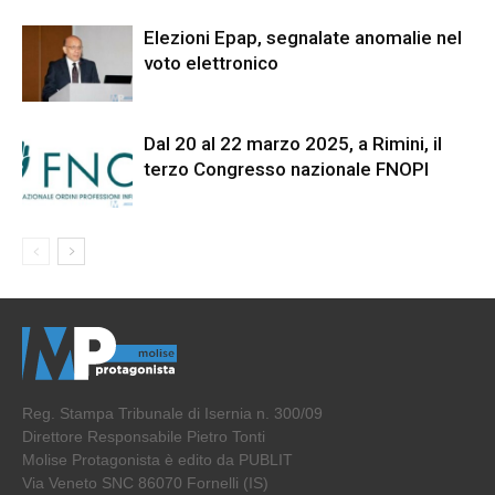
Elezioni Epap, segnalate anomalie nel
voto elettronico
Dal 20 al 22 marzo 2025, a Rimini, il
terzo Congresso nazionale FNOPI
Reg. Stampa Tribunale di Isernia n. 300/09
Direttore Responsabile Pietro Tonti
Molise Protagonista è edito da PUBLIT
Via Veneto SNC 86070 Fornelli (IS)