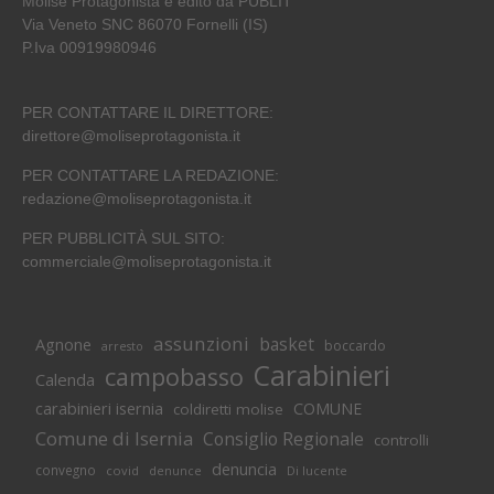
Molise Protagonista è edito da PUBLIT
Via Veneto SNC 86070 Fornelli (IS)
P.Iva 00919980946
PER CONTATTARE IL DIRETTORE:
direttore@moliseprotagonista.it
PER CONTATTARE LA REDAZIONE:
redazione@moliseprotagonista.it
PER PUBBLICITÀ SUL SITO:
commerciale@moliseprotagonista.it
assunzioni
basket
Agnone
boccardo
arresto
Carabinieri
campobasso
Calenda
carabinieri isernia
COMUNE
coldiretti molise
Comune di Isernia
Consiglio Regionale
controlli
denuncia
convegno
covid
Di lucente
denunce