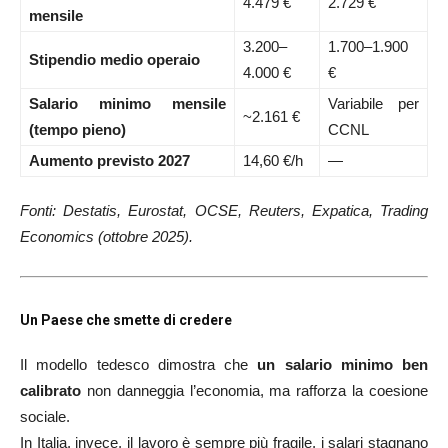
4.479 €
2.729 €
mensile
3.200–
1.700–1.900
Stipendio medio operaio
4.000 €
€
Salario minimo mensile
Variabile per
~2.161 €
(tempo pieno)
CCNL
Aumento previsto 2027
14,60 €/h
—
Fonti: Destatis, Eurostat, OCSE, Reuters, Expatica, Trading
Economics (ottobre 2025).
Un Paese che smette di credere
Il modello tedesco dimostra che
un salario minimo ben
calibrato
non danneggia l’economia, ma rafforza la coesione
sociale.
In Italia, invece, il lavoro è sempre più fragile, i salari stagnano