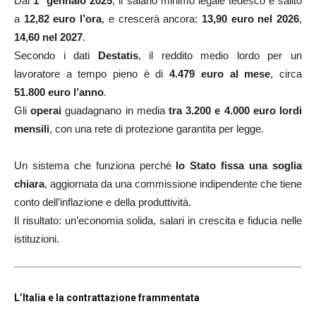
Dal
1° gennaio 2025
, il salario minimo legale tedesco è salito
a
12,82 euro l’ora
, e crescerà ancora:
13,90 euro nel 2026
,
14,60 nel 2027
.
Secondo i dati
Destatis
, il reddito medio lordo per un
lavoratore a tempo pieno è di
4.479 euro al mese
, circa
51.800 euro l’anno
.
Gli
operai
guadagnano in media
tra 3.200 e 4.000 euro lordi
mensili
, con una rete di protezione garantita per legge.
Un sistema che funziona perché
lo Stato fissa una soglia
chiara
, aggiornata da una commissione indipendente che tiene
conto dell’inflazione e della produttività.
Il risultato: un’economia solida, salari in crescita e fiducia nelle
istituzioni.
L’Italia e la contrattazione frammentata