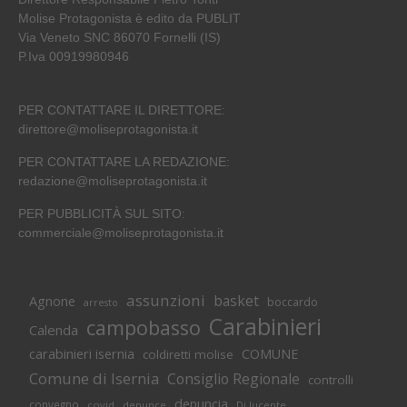
Molise Protagonista è edito da PUBLIT
Via Veneto SNC 86070 Fornelli (IS)
P.Iva 00919980946
PER CONTATTARE IL DIRETTORE:
direttore@moliseprotagonista.it
PER CONTATTARE LA REDAZIONE:
redazione@moliseprotagonista.it
PER PUBBLICITÀ SUL SITO:
commerciale@moliseprotagonista.it
assunzioni
basket
Agnone
boccardo
arresto
Carabinieri
campobasso
Calenda
carabinieri isernia
COMUNE
coldiretti molise
Comune di Isernia
Consiglio Regionale
controlli
denuncia
convegno
covid
Di lucente
denunce