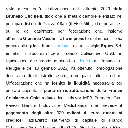
<<In attesa dell’ufficializzazione del fatturato 2023 della
Brunello Cucinelli
, titolo che a metà dicembre è entrato nel
principale listino di Piazza Affari (il Ftse Mib), riflettori accesi
sul re del cashmere per l’operazione che, insieme
all’amico
Gianluca Vacchi
– altro imprenditore glamour – lo ha
portato alla guida di una
cordata
, dietro la sigla
Eques Srl
,
entrata in soccorso della Franco Colaiacovo Gold, in
liquidazione, che proprio un anno fa (il
decreto
del Tribunale di
Perugia è del 10 gennaio 2023) ha ottenuto l’omologazione
degli accordi di ristrutturazione, con quasi tutti i creditori.
Un’operazione che ha
fornito la liquidità necessaria
per
onorare appunto
il piano di ristrutturazione della Franco
Colaiacovo Gold
redatto dagli advisor MFB Partners, Gatti
Pavesi Bianchi Ludovivi e Mediobanca, che prevede
il
pagamento degli oltre 120 milioni di euro dovuti ai
creditori
, attraverso l’aumento di capitale di Franco
Colaiacovo Gold (che controlla GDS, Goldlake Italia e Rigel