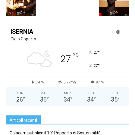
ISERNIA
Cielo Coperto
°
27
°
C
27
°
27
74 %
0.7kmh
87 %
LUN
MAR
MER
GIO
VEN
26
°
36
°
34
°
34
°
35
°
Articoli recenti
Colacem pubblica il 19° Rapporto di Sostenibilità