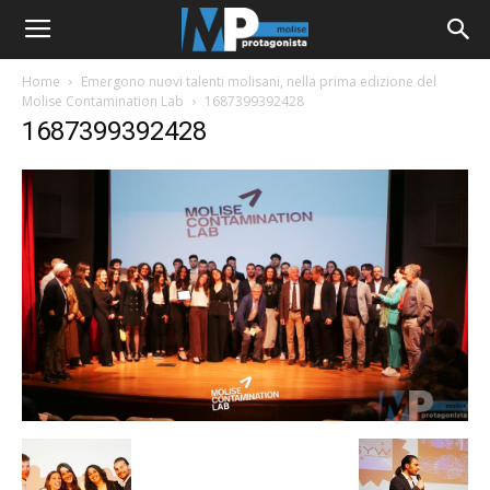
Home
Emergono nuovi talenti molisani, nella prima edizione del
Molise Contamination Lab
1687399392428
1687399392428