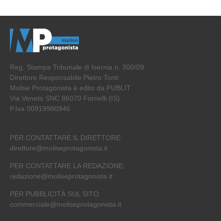
Reg. Stampa Tribunale di Isernia n. 300/09
Direttore Responsabile Pietro Tonti
Molise Protagonista è edito da PUBLIT
Via Veneto SNC 86070 Fornelli (IS)
P.Iva 00919980946
PER CONTATTARE IL DIRETTORE:
direttore@moliseprotagonista.it
PER CONTATTARE LA REDAZIONE:
redazione@moliseprotagonista.it
PER PUBBLICITÀ SUL SITO:
commerciale@moliseprotagonista.it