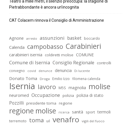
Teatro a mille metri, il silenzio preoccupa: la stagione di
Pietrabbondante è ancora un’incognita
CAT Colacem rinnova il Consiglio di Amministrazione
assunzioni
basket
Agnone
boccardo
arresto
Carabinieri
campobasso
Calenda
carabinieri isernia
COMUNE
coldiretti molise
Comune di Isernia
Consiglio Regionale
controlli
denuncia
convegno
covid
Di lucente
denunce
Donato Toma
Emilio Izzo
filomena calenda
Droga
Isernia
molise
lavoro
magnolia
M5S
Occupazione
neuromed
polizia di stato
polizia
Pozzilli
presidente toma
regione
regione molise
sanità
termoli
sport
ricerca
venafro
toma
terremoto
uil
vigili del fuoco