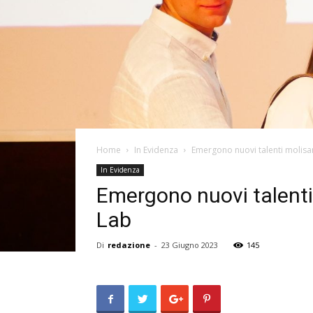
Home
In Evidenza
Emergono nuovi talenti molisa
In Evidenza
Emergono nuovi talenti
Lab
Di
redazione
-
23 Giugno 2023
145