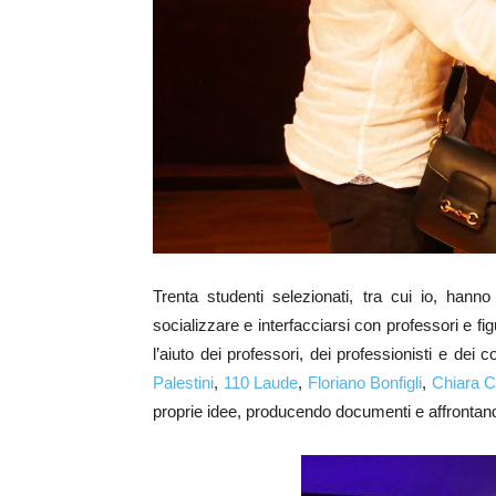
Trenta studenti selezionati, tra cui io, han
socializzare e interfacciarsi con professori e fi
l’aiuto dei professori, dei professionisti e dei
Palestini
,
110 Laude
,
Floriano Bonfigli
,
Chiara 
proprie idee, producendo documenti e affrontando