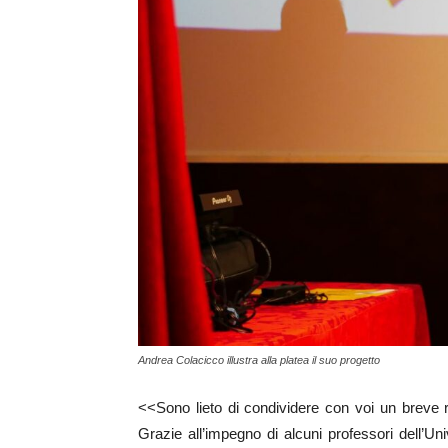
Andrea Colacicco illustra alla platea il suo progetto
<<Sono lieto di condividere con voi un breve r
Grazie all’impegno di alcuni professori dell’U