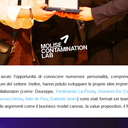
no avuto l’opportunità di conoscere numerose personalità, comprend
gure del settore. Inoltre, hanno potuto sviluppare le proprie idee impre
 collaboratori (come: Giuseppe,
Ferdinando La Posta
,
Giovanni De Ca
Cornacchione
,
Italo de Feo
,
Gabriele Ianiro
) sono stati formati sei tea
 argomenti come il business model canvas, la value proposition, il fi