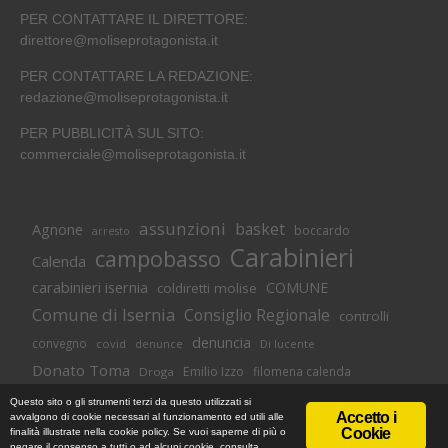
PER CONTATTARE IL DIRETTORE:
direttore@moliseprotagonista.it
PER CONTATTARE LA REDAZIONE:
redazione@moliseprotagonista.it
PER PUBBLICITÀ SUL SITO:
commerciale@moliseprotagonista.it
assunzioni
basket
Agnone
boccardo
arresto
Carabinieri
campobasso
Calenda
carabinieri isernia
COMUNE
coldiretti molise
Comune di Isernia
Consiglio Regionale
controlli
denuncia
convegno
covid
Di lucente
denunce
Donato Toma
Emilio Izzo
filomena calenda
Droga
Isernia
molise
lavoro
magnolia
M5S
Questo sito o gli strumenti terzi da questo utilizzati si
Accetto i
avvalgono di cookie necessari al funzionamento ed utili alle
Occupazione
neuromed
polizia di stato
polizia
Cookie
finalità illustrate nella cookie policy. Se vuoi saperne di più o
© Copyright 2018 -
Informativa Cookie
|
Privacy Policy
negare il consenso a tutti o ad alcuni cookie, consulta