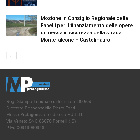
Mozione in Consiglio Regionale della
Fanelli per il finanziamento delle opere
di messa in sicurezza della strada
Montefalcone – Castelmauro
Reg. Stampa Tribunale di Isernia n. 300/09
Direttore Responsabile Pietro Tonti
Molise Protagonista è edito da PUBLIT
Via Veneto SNC 86070 Fornelli (IS)
P.Iva 00919980946