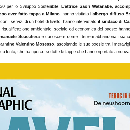
2030 per lo Sviluppo Sostenibile.
L’attrice Saori Watanabe, accom
opo aver fatto tappa a Milano
, hanno visitato
l’albergo diffuso B
n i servizi di un hotel di livello; hanno intervistato
il sindaco di Ca
a riqualificazione ambientale, sociale ed economica del paese; hann
manuele Scocchera
e conoscere come i terreni abbandonati siano co
Carmine Valentino Mosesso
, ascoltando le sue poesie tra i meravig
o lento, che ha ripercorso tutte le tappe che hanno riportato a nuova 