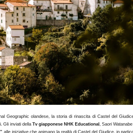
al Geographic olandese, la storia di rinascita di Castel del Giudic
 Gli inviati della
Tv giapponese NHK Educational
, Saori Watanabe
à”
alle iniziative che animano la realtà di Castel del Giudice, in partic