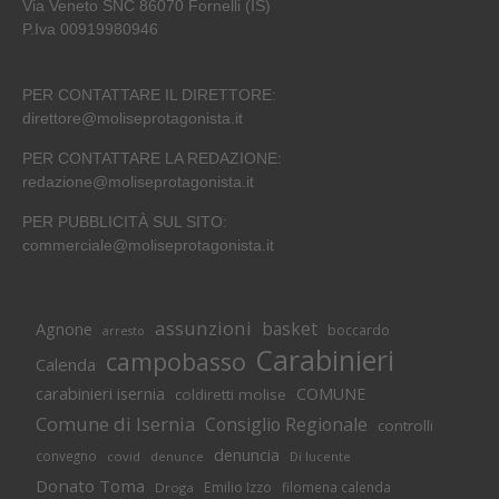
Via Veneto SNC 86070 Fornelli (IS)
P.Iva 00919980946
PER CONTATTARE IL DIRETTORE:
direttore@moliseprotagonista.it
PER CONTATTARE LA REDAZIONE:
redazione@moliseprotagonista.it
PER PUBBLICITÀ SUL SITO:
commerciale@moliseprotagonista.it
assunzioni
basket
Agnone
boccardo
arresto
Carabinieri
campobasso
Calenda
carabinieri isernia
COMUNE
coldiretti molise
Comune di Isernia
Consiglio Regionale
controlli
denuncia
convegno
covid
Di lucente
denunce
Donato Toma
Emilio Izzo
filomena calenda
Droga