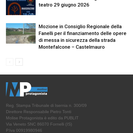
teatro 29 giugno 2026
Mozione in Consiglio Regionale della
Fanelli per il finanziamento delle opere
di messa in sicurezza della strada
Montefalcone – Castelmauro
Reg. Stampa Tribunale di Isernia n. 300/09
Direttore Responsabile Pietro Tonti
Molise Protagonista è edito da PUBLIT
Via Veneto SNC 86070 Fornelli (IS)
P.Iva 00919980946