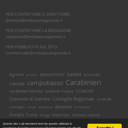
PER CONTATTARE IL DIRETTORE:
direttore@moliseprotagonista.it
PER CONTATTARE LA REDAZIONE:
redazione@moliseprotagonista.it
PER PUBBLICITÀ SUL SITO:
commerciale@moliseprotagonista.it
assunzioni
basket
Agnone
boccardo
arresto
Carabinieri
campobasso
Calenda
carabinieri isernia
COMUNE
coldiretti molise
Comune di Isernia
Consiglio Regionale
controlli
denuncia
convegno
covid
Di lucente
denunce
Donato Toma
Emilio Izzo
filomena calenda
Droga
Isernia
molise
lavoro
magnolia
M5S
Questo sito o gli strumenti terzi da questo utilizzati si
avvalgono di cookie necessari al funzionamento ed utili alle