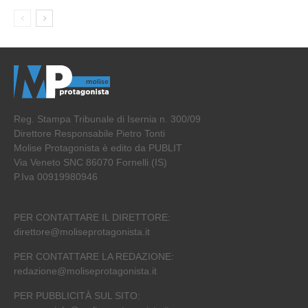
Reg. Stampa Tribunale di Isernia n. 300/09
Direttore Responsabile Pietro Tonti
Molise Protagonista è edito da PUBLIT
Via Veneto SNC 86070 Fornelli (IS)
P.Iva 00919980946
PER CONTATTARE IL DIRETTORE:
direttore@moliseprotagonista.it
PER CONTATTARE LA REDAZIONE:
redazione@moliseprotagonista.it
PER PUBBLICITÀ SUL SITO: