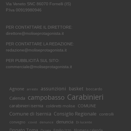
Via Veneto SNC 86070 Fornelli (IS)
P.Iva 00919980946
PER CONTATTARE IL DIRETTORE:
direttore@moliseprotagonista.it
PER CONTATTARE LA REDAZIONE:
redazione@moliseprotagonista.it
PER PUBBLICITÀ SUL SITO:
commerciale@moliseprotagonista.it
assunzioni
basket
Agnone
boccardo
arresto
Carabinieri
campobasso
Calenda
carabinieri isernia
COMUNE
coldiretti molise
Comune di Isernia
Consiglio Regionale
controlli
denuncia
convegno
covid
Di lucente
denunce
Donato Toma
Emilio Izzo
filomena calenda
Droga