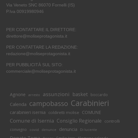
Via Veneto SNC 86070 Fornelli (IS)
P.Iva 00919980946
PER CONTATTARE IL DIRETTORE:
direttore@moliseprotagonista.it
PER CONTATTARE LA REDAZIONE:
redazione@moliseprotagonista.it
PER PUBBLICITÀ SUL SITO:
commerciale@moliseprotagonista.it
assunzioni
basket
Agnone
boccardo
arresto
Carabinieri
campobasso
Calenda
carabinieri isernia
COMUNE
coldiretti molise
Comune di Isernia
Consiglio Regionale
controlli
denuncia
convegno
covid
Di lucente
denunce
Donato Toma