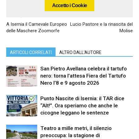
Accetto i Cookie
Articolo precedente
Articolo successivo
A Isernia il Carnevale Europeo
Lucio Pastore e la rinascita del
delle Maschere Zoomorfe
Molise
ARTICOLI CORRELATI
ALTRO DALL'AUTORE
San Pietro Avellana celebra il tartufo
nero: torna l’attesa Fiera del Tartufo
Nero l’8 e 9 agosto 2026
Punto Nascite di Isernia: il TAR dice
“Alt!”. Ora speriamo che anche le
cicogne leggano le sentenze
Teatro a mille metri, il silenzio
preoccupa: la stagione di