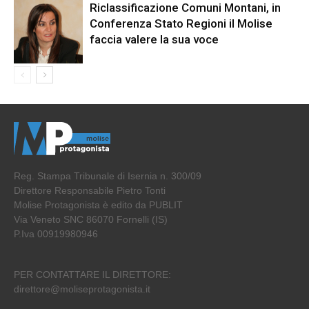
Riclassificazione Comuni Montani, in
Conferenza Stato Regioni il Molise
faccia valere la sua voce
Reg. Stampa Tribunale di Isernia n. 300/09
Direttore Responsabile Pietro Tonti
Molise Protagonista è edito da PUBLIT
Via Veneto SNC 86070 Fornelli (IS)
P.Iva 00919980946
PER CONTATTARE IL DIRETTORE:
direttore@moliseprotagonista.it