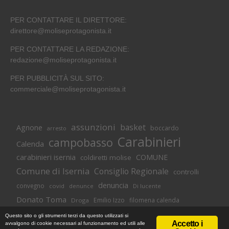
PER CONTATTARE IL DIRETTORE:
direttore@moliseprotagonista.it
PER CONTATTARE LA REDAZIONE:
redazione@moliseprotagonista.it
PER PUBBLICITÀ SUL SITO:
commerciale@moliseprotagonista.it
assunzioni
basket
Agnone
boccardo
arresto
Carabinieri
campobasso
Calenda
carabinieri isernia
COMUNE
coldiretti molise
Comune di Isernia
Consiglio Regionale
controlli
denuncia
convegno
covid
Di lucente
denunce
Donato Toma
Emilio Izzo
filomena calenda
Droga
Isernia
molise
lavoro
magnolia
M5S
Questo sito o gli strumenti terzi da questo utilizzati si
Accetto i
avvalgono di cookie necessari al funzionamento ed utili alle