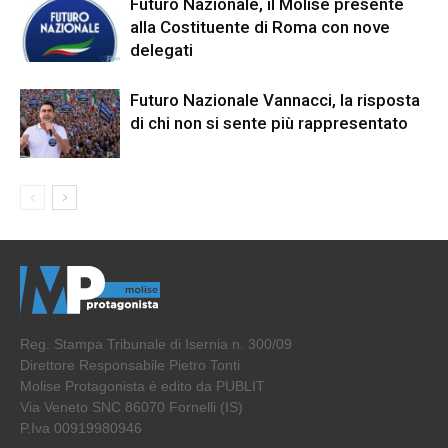
Futuro Nazionale, il Molise presente
alla Costituente di Roma con nove
delegati
Futuro Nazionale Vannacci, la risposta
di chi non si sente più rappresentato
Reg. Stampa Tribunale di Isernia n. 300/09
Direttore Responsabile Pietro Tonti
Molise Protagonista è edito da PUBLIT
Via Veneto SNC 86070 Fornelli (IS)
P.Iva 00919980946