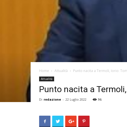
Home
Attualità
Punto nacita a Termoli, Iorio: Tom
Attualità
Punto nacita a Termoli,
Di
redazione
-
22 Luglio 2022
96