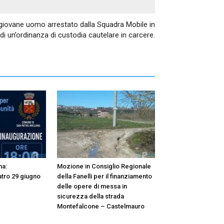
Articolo successivo
: giovane uomo arrestato dalla Squadra Mobile in
i un’ordinanza di custodia cautelare in carcere.
na:
Mozione in Consiglio Regionale
atro 29 giugno
della Fanelli per il finanziamento
delle opere di messa in
sicurezza della strada
Montefalcone – Castelmauro