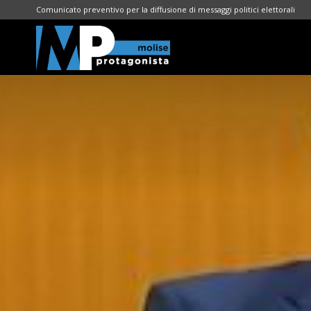
Comunicato preventivo per la diffusione di messaggi politici elettorali
Molise
Protagonista