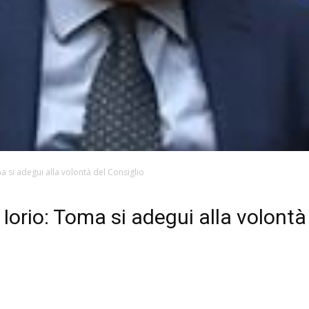
a si adegui alla volontà del Consiglio
 Iorio: Toma si adegui alla volontà