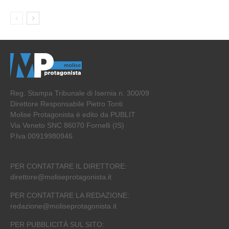
Reg. Stampa Tribunale di Isernia n. 300/09
Direttore Responsabile Pietro Tonti
Molise Protagonista è edito da PUBLIT
Via Veneto SNC 86070 Fornelli (IS)
P.Iva 00919980946
PER CONTATTARE IL DIRETTORE:
direttore@moliseprotagonista.it
PER CONTATTARE LA REDAZIONE:
redazione@moliseprotagonista.it
PER PUBBLICITÀ SUL SITO: